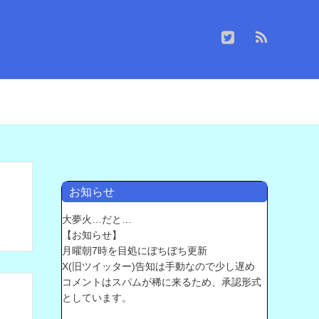
お知らせ
大夢火…だと…
【お知らせ】
月曜朝7時を目処にぼちぼち更新
X(旧ツイッター)告知は手動なので少し遅め
コメントはスパムが稀に来るため、承認形式
としています。