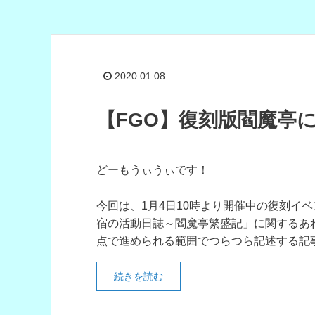
2020.01.08
【FGO】復刻版閻魔亭
どーもうぃうぃです！
今回は、1月4日10時より開催中の復刻イ
宿の活動日誌～閻魔亭繁盛記」に関するあ
点で進められる範囲でつらつら記述する記
続きを読む