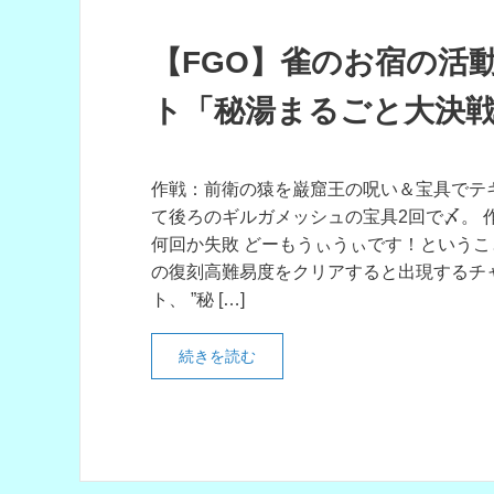
【FGO】雀のお宿の活
ト「秘湯まるごと大決
作戦：前衛の猿を巌窟王の呪い＆宝具でテ
て後ろのギルガメッシュの宝具2回で〆。 
何回か失敗 どーもうぃうぃです！というこ
の復刻高難易度をクリアすると出現するチ
ト、 ”秘 […]
続きを読む