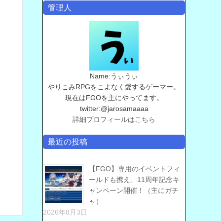
管理人
Name:うぃうぃ
やりこみRPGをこよなく愛するゲーマー。
現在はFGOを主にやってます。
twitter:@jarosamaaaa
詳細プロフィールはこちら
最近の投稿
【FGO】専用のイベントフィ
ールドも携え、11周年記念キ
ャンペーン開催！（主にガチ
ャ）
2026年8月3日