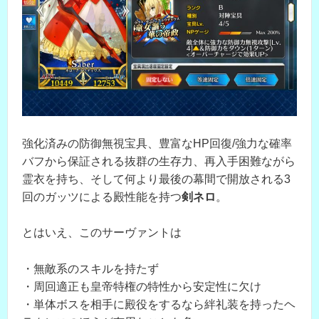
強化済みの防御無視宝具、豊富なHP回復/強力な確率
バフから保証される抜群の生存力、再入手困難ながら
霊衣を持ち、そして何より最後の幕間で開放される3
回のガッツによる殿性能を持つ
剣ネロ
。
とはいえ、このサーヴァントは
・無敵系のスキルを持たず
・周回適正も皇帝特権の特性から安定性に欠け
・単体ボスを相手に殿役をするなら絆礼装を持ったヘ