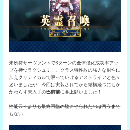
未所持サーヴァントで3ターンの全体強化成功率アッ
プを持つラクシュミー、クラス特性故の強力な耐性に
加えクリティカルで殴っていけるアストライアと色々
迷いましたが、今回は実装されてから結構経つにもか
かわらず未入手の
巴御前
に参上願いました！
性能云々よりも最終再臨の脇にやられたのは言うまで
もない