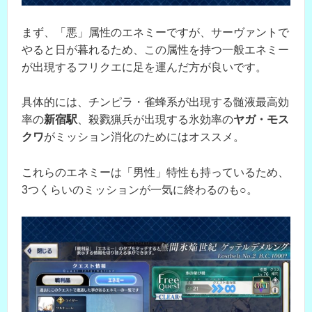
まず、「悪」属性のエネミーですが、サーヴァントで
やると日が暮れるため、この属性を持つ一般エネミー
が出現するフリクエに足を運んだ方が良いです。
具体的には、チンピラ・雀蜂系が出現する髄液最高効
率の
新宿駅
、殺戮猟兵が出現する氷効率の
ヤガ・モス
クワ
がミッション消化のためにはオススメ。
これらのエネミーは「男性」特性も持っているため、
3つくらいのミッションが一気に終わるのも○。