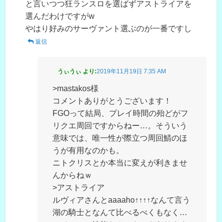
と言いつつ狂ランスロを選ばずアストライアを
選んだわけですがw
やはり好みのサーヴァント選ぶのが一番ですし
返信
うぃうぃ
より:
2019年11月19日 7:35 AM
>mastakos様
コメントありがとうございます！
FGOって結局、プレイ時間の殆どがフ
リクエ周回ですからねー…。そういう
意味では、唯一性が際立つ周回鯖のほ
うが有用なのかも。
ニトクリスとか本当に変えが利きませ
んからねｗ
>アストライア
ルヴィアさんとaaaaho↑↑↑↑なんて言う
湖の騎士となんて比べるべくもなく…