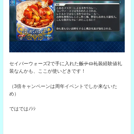
セイバーウォーズ2で手に入れた
飯テロ礼装
経験値礼
装なんかも、ここが使いどきです！
（3倍キャンペーンは周年イベントでしか来ないた
め）
ではではﾉｼｼ