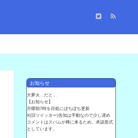
お知らせ
大夢火…だと…
【お知らせ】
月曜朝7時を目処にぼちぼち更新
X(旧ツイッター)告知は手動なので少し遅め
コメントはスパムが稀に来るため、承認形式
としています。