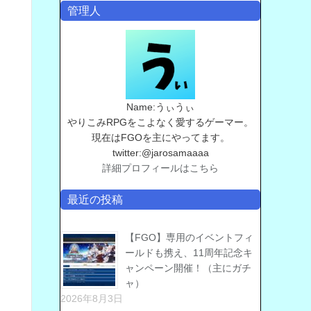
管理人
Name:うぃうぃ
やりこみRPGをこよなく愛するゲーマー。
現在はFGOを主にやってます。
twitter:@jarosamaaaa
詳細プロフィールはこちら
最近の投稿
【FGO】専用のイベントフィ
ールドも携え、11周年記念キ
ャンペーン開催！（主にガチ
ャ）
2026年8月3日