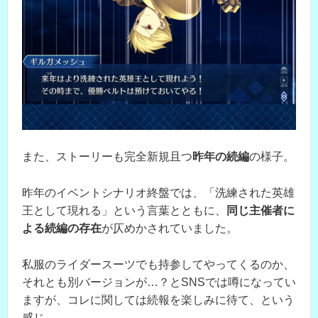
また、ストーリーも完全新規且つ
昨年の続編
の様子。
昨年のイベントシナリオ終盤では、「洗練された英雄
王として現れる」という言葉とともに、
同じ主催者に
よる続編の存在
が仄めかされていました。
私服のライダースーツでも持参してやってくるのか、
それとも別バージョンが…？とSNSでは噂になってい
ますが、コレに関しては続報を楽しみに待て、という
感じ。