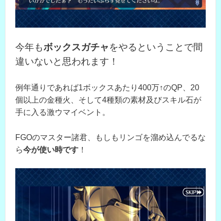
今年も
ボックスガチャ
をやるということで間
違いないと思われます！
例年通りであれば1ボックスあたり400万↑のQP、20
個以上の金種火、そして4種類の素材及びスキル石が
手に入る激ウマイベント。
FGOのマスター諸君、もしもリンゴを溜め込んでるな
ら
今が使い時です
！