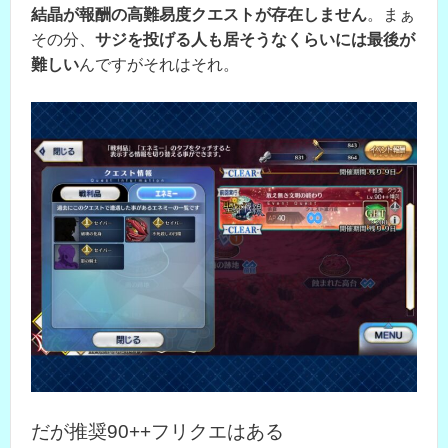
結晶が報酬の高難易度クエストが存在しません
。まぁ
その分、
サジを投げる人も居そうなくらいには最後が
難しい
んですがそれはそれ。
だが推奨90++フリクエはある