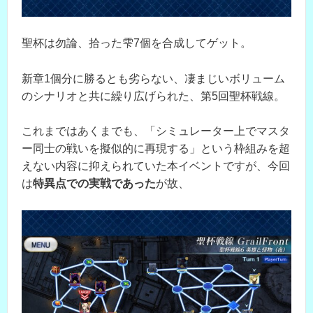
聖杯は勿論、拾った雫7個を合成してゲット。
新章1個分に勝るとも劣らない、凄まじいボリューム
のシナリオと共に繰り広げられた、第5回聖杯戦線。
これまではあくまでも、「シミュレーター上でマスタ
ー同士の戦いを擬似的に再現する」という枠組みを超
えない内容に抑えられていた本イベントですが、今回
は
特異点での実戦であった
が故、