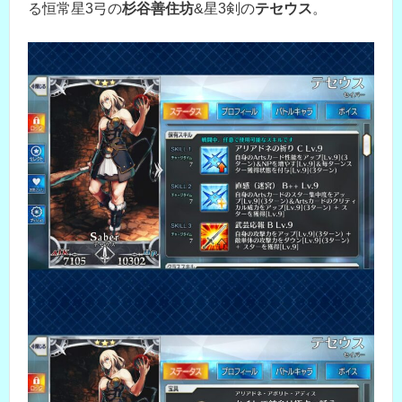
る恒常星3弓の
杉谷善住坊
&星3剣の
テセウス
。