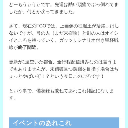
どーもうぃうぃです。先週は酷い頭痛でぶっ倒れてま
したが、何とか戻ってきました。
さて、現在のFGOでは、上画像の征服王が活躍…は
し
ない
ですが、弓の人（まだ未召喚）と剣の人はオイシ
イところを持っていく、ガッツリシナリオ付き聖杯戦
線が
終了間近
。
更新が1週空いた都合、全行程配信済みなのは言うま
でもありませんが、未踏破且つ蹂躙を目指す場合はち
ょっとやばいぞ！？という今日このごろです！
という事で、備忘録も兼ねてあれこれ雑記になりま
す。
イベントのあれこれ