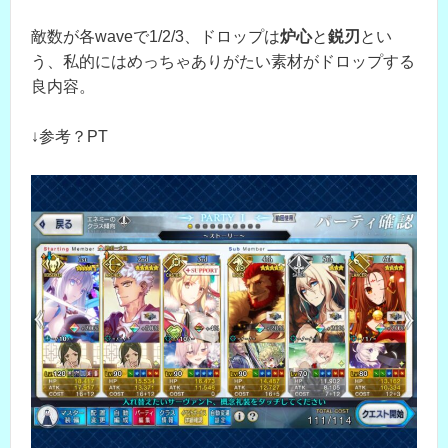
敵数が各waveで1/2/3、ドロップは
炉心
と
鋭刃
とい
う、私的にはめっちゃありがたい素材がドロップする
良内容。
↓参考？PT