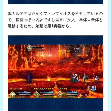
弊カルデアは運良くプトレマイオスを所有しているの
で、接待っぽい内容ですし素直に投入。
単体→全体と
遷移するため、始動は第1再臨から
。