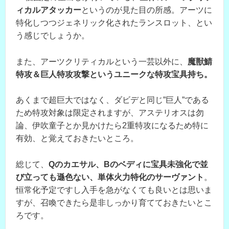
ィカルアタッカー
というのが見た目の所感。アーツに
特化しつつジェネリック化されたランスロット、とい
う感じでしょうか。
また、アーツクリティカルという一芸以外に、
魔獣鯖
特攻＆巨人特攻攻撃というユニークな特攻宝具持ち。
あくまで超巨大ではなく、ダビデと同じ”巨人”である
ため特攻対象は限定されますが、アステリオスは勿
論、伊吹童子とか見かけたら2重特攻になるため特に
有効、と覚えておきたいところ。
総じて、
Qのカエサル、Bのベディに宝具未強化で並
び立っても遜色ない、単体火力特化のサーヴァント
。
恒常化予定ですし入手を急がなくても良いとは思いま
すが、召喚できたら是非しっかり育てておきたいとこ
ろです。