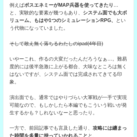
例えば
ボスエネミーがMAP兵器を使ってきたり
…
と、実験的な要素が幾つもあり、
システム面でも大ボ
リューム、もはや1つのシミュレーションRPG、
とい
う代物になっていました。
そして敢え無く落ちるわたしのipad(4年目)
いやーこれ、作るの大変だったんだろうなぁ…。難易
度的には後半急激に上がる都合、大味なところは無く
はないですが、システム面では完成されてきてる印
象。
演出面でも、通常ではやりづらい大軍戦が一手で実現
可能なので、もしかしたら本編でもこういう戦いが発
生するかも？しれないなーと思ったり。
一方で、前回記事でも言及した通り、
攻略には纏まっ
た時間を多量に持っていかれること
と、