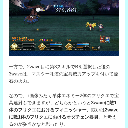
一方で、2wave目に第3スキルでBを選択した後の
3waveは、マスター礼装の宝具威力アップも付いて流
石の火力。
なので、↑画像みたく単体エネミー2体のフリクエで宝
具連射もできますが、どちらかというと
3waveに敵1
体のフリクエにおけるフィニッシャー
、或いは
2wave
に敵1体のフリクエにおけるオダチェン要員
、と考え
るのが妥当かなと思ったり。