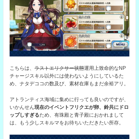
こちらは、
ラストエリクサー状態
運用上致命的なNP
チャージスキル以外には使わないようにしているた
め、ナタデココの数及び、素材在庫もまだ余裕アリ。
アトランティス海域に集めに行っても良いのですが、
いかんせん
現在のイベントフリクエが卵、鈴共にドロ
ップしすぎる
ため、有珠殿と青子殿におかれまして
は、もう少しスキルマをお待ちいただきたい所存。