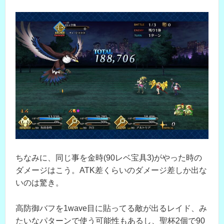
ちなみに、同じ事を金時(90レベ宝具3)がやった時の
ダメージはこう。ATK差くらいのダメージ差しか出な
いのは驚き。
高防御バフを1wave目に貼ってる敵が出るレイド、み
たいなパターンで使う可能性もあるし、聖杯2個で90