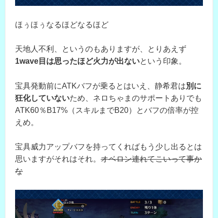
ほぅほぅなるほどなるほど
天地人不利、というのもありますが、とりあえず
1wave目は思ったほど火力が出ない
という印象。
宝具発動前にATKバフが乗るとはいえ、静希君は
別に
狂化していない
ため、ネロちゃまのサポートありでも
ATK60％B17%（スキルまでB20）とバフの倍率が控
えめ。
宝具威力アップバフを持ってくればもう少し出るとは
思いますがそれはそれ。
オベロン連れてこいって事か
な