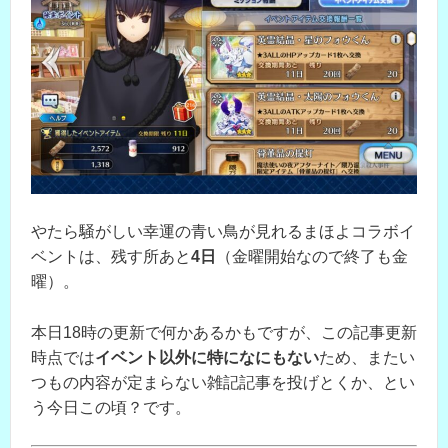
やたら騒がしい幸運の青い鳥が見れるまほよコラボイ
ベントは、残す所あと
4日
（金曜開始なので終了も金
曜）。
本日18時の更新で何かあるかもですが、この記事更新
時点では
イベント以外に
特になにもない
ため、またい
つもの内容が定まらない雑記記事を投げとくか、とい
う今日この頃？です。