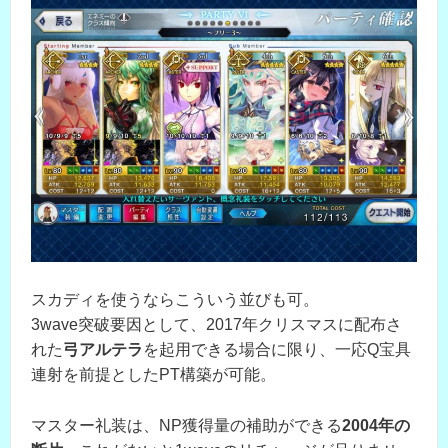
スカディを使うならこういう並びも可。
3wave突破要因として、2017年クリスマスに配布さ
れた
弓アルテラ
を起用できる場合に限り、一応Q宝具
連射を前提としたPT構築が可能。
マスター礼装は、NP獲得量の補助ができる
2004年の