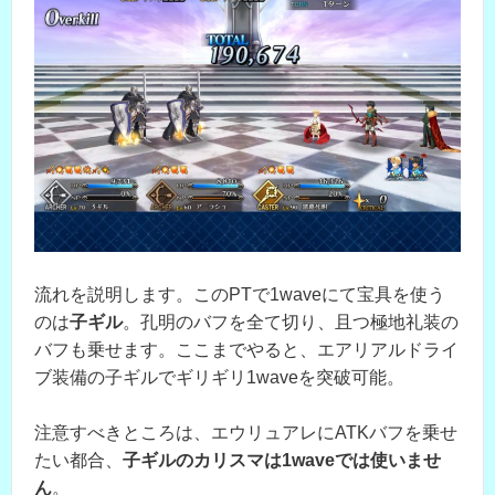
流れを説明します。このPTで1waveにて宝具を使う
のは
子ギル
。孔明のバフを全て切り、且つ極地礼装の
バフも乗せます。ここまでやると、エアリアルドライ
ブ装備の子ギルでギリギリ1waveを突破可能。
注意すべきところは、エウリュアレにATKバフを乗せ
たい都合、
子ギルのカリスマは1waveでは使いませ
ん
。