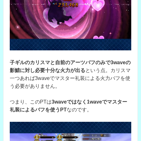
子ギルのカリスマと自前のアーツバフのみで3waveの
影鯖に対し必要十分な火力が出る
という点。カリスマ
一つあれば3waveでマスター礼装による火力バフを使
う必要がありません。
つまり、このPTは
3waveではなく1waveでマスター
礼装によるバフを使うPT
なのです。