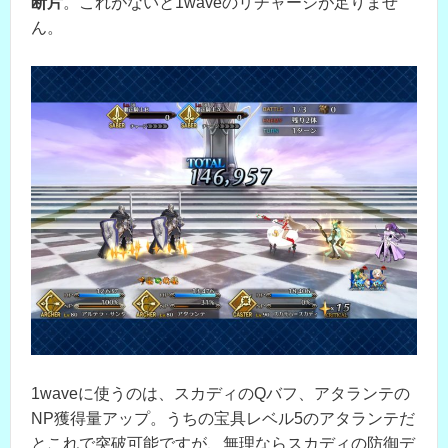
断片
。これがないと1waveのリチャージが足りませ
ん。
1waveに使うのは、スカディのQバフ、アタランテの
NP獲得量アップ。うちの宝具レベル5のアタランテだ
とこれで突破可能ですが、無理ならスカディの防御デ