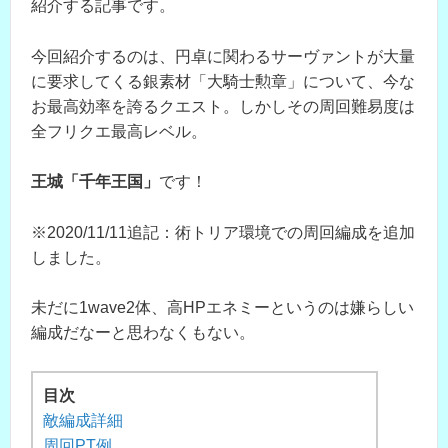
紹介する記事です。
今回紹介するのは、円卓に関わるサーヴァントが大量
に要求してくる銀素材「大騎士勲章」について、今な
お最高効率を誇るクエスト。しかしその周回難易度は
全フリクエ最高レベル。
王城「千年王国」
です！
※2020/11/11追記：術トリア環境での周回編成を追加
しました。
未だに1wave2体、高HPエネミーというのは嫌らしい
編成だなーと思わなくもない。
目次
敵編成詳細
周回PT例