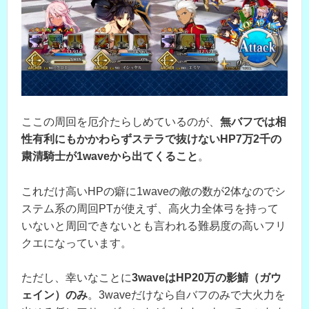
ここの周回を厄介たらしめているのが、
無バフでは相
性有利にもかかわらずステラで抜けないHP7万2千の
粛清騎士が1waveから出てくること
。
これだけ高いHPの癖に1waveの敵の数が2体なのでシ
ステム系の周回PTが使えず、高火力全体弓を持って
いないと周回できないとも言われる難易度の高いフリ
クエになっています。
ただし、幸いなことに
3waveはHP20万の影鯖（ガウ
ェイン）のみ
。3waveだけなら自バフのみで大火力を