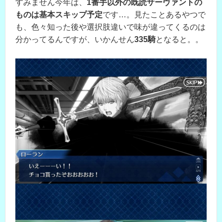
すみません今年は、
1番手以外の既読サーヴァントの
ものは基本スキップ予定
です…。見たことあるやつで
も、色々知った後や選択肢違いで味が違ってくるのは
分かってるんですが、いかんせん
335騎
となると。。