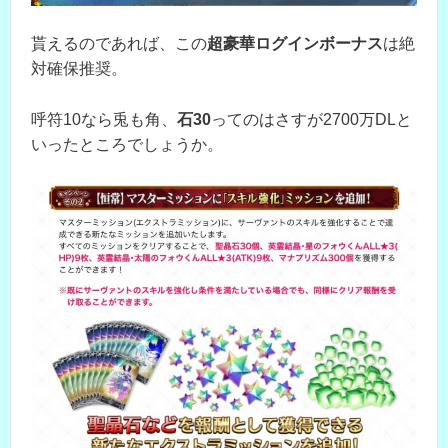
貰えるのであれば、この
超豪華ログインボーナス
は絶
対確保推奨。
呼符10なら兎も角、
石30
ってのはさすが2700万DLと
いったところでしょうか。