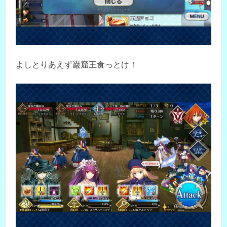
よしとりあえず巌窟王食っとけ！