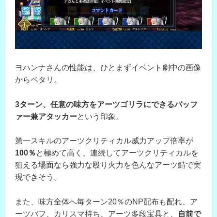
ヨハンナさんの性能は、ひとまずイベント劇中の画像
からペタリ。
3ターン、任意の味方をアーツゴリラにできるバッフ
ァー兼アタッカー
という印象。
第一スキルのアーツクリティカル威力アップ倍率が
100％
と極めて高く、連続してアーツクリティカルを
狙える場面なら強力な殴り火力を色んなアーツ鯖で実
現できそう。
また、味方全体へ毎ターン20％のNP配布も配れ、ア
ーツバフ、カリスマ持ち、アーツ多段宝具と、
自前で