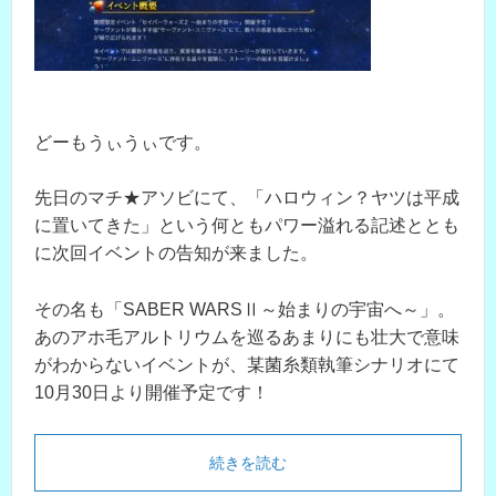
どーもうぃうぃです。
先日のマチ★アソビにて、「ハロウィン？ヤツは平成
に置いてきた」という何ともパワー溢れる記述ととも
に次回イベントの告知が来ました。
その名も「SABER WARSⅡ～始まりの宇宙へ～」。
あのアホ毛アルトリウムを巡るあまりにも壮大で意味
がわからないイベントが、某菌糸類執筆シナリオにて
10月30日より開催予定です！
続きを読む