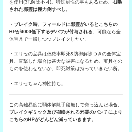
を使用(3T,解除不可)。特殊耐性の事もあるため、
召喚
された邪霊は極力倒すべし
。
・
ブレイク時、フィールドに邪霊がいるとこちらの
HPが4000低下するデバフが付与される
。可能なら全
体宝具で一掃しつつブレイクしたい。
・エリセの宝具は低確率即死&防御解除つきの全体宝
具。直撃した場合は甚大な被害になるため、宝具その
ものを使わせないか、即死対策は持っていきたい所。
・エリセちゃん神性持ち。
この高難易度に弱体解除手段無しで突っ込んだ場合、
ブレイクギミック及び召喚される邪霊のパンチにより
こちらのHPがどんどん減っていきます
。