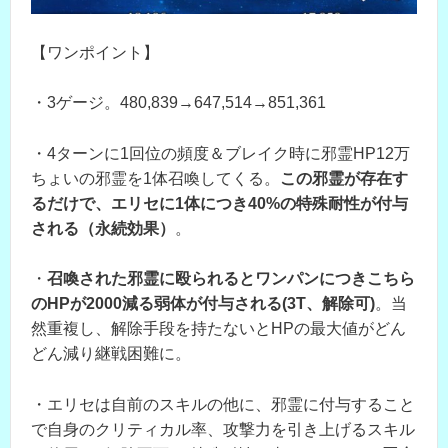
【ワンポイント】
・3ゲージ。480,839→647,514→851,361
・4ターンに1回位の頻度＆ブレイク時に邪霊HP12万
ちょいの邪霊を1体召喚してくる。
この邪霊が存在す
るだけで、エリセに1体につき40%の特殊耐性が付与
される（永続効果）
。
・
召喚された邪霊に殴られるとワンパンにつきこちら
のHPが2000減る弱体が付与される(3T、解除可)
。当
然重複し、解除手段を持たないとHPの最大値がどん
どん減り継戦困難に。
・エリセは自前のスキルの他に、邪霊に付与すること
で自身のクリティカル率、攻撃力を引き上げるスキル