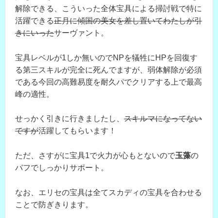
解除できる、こういった全体宝具による掃討戦で特に
活躍できる
正月に傾国の美女を差し置いてわたしが引
きにいった
サーヴァント。
宝具レベルが1しか無いのでNPを犠牲にHPを回復す
る第三スキルが完全に死んでますが、弱体解除が必須
である今回の高難易度を耐久パでクリアする上で最高
峰の適性。
せっかく引きに行きましたし、
スキルマになってない
ですが
活躍してもらいます！
ただ、さすがに宝具1で火力が心もとないので
玉藻
の
バフでしっかりサポート。
なお、エリセの宝具は全てスカディの宝具を合わせる
ことで防ぎきります。