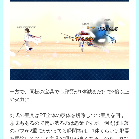
一方で、同様の宝具でも邪霊が1体減るだけで3倍以上
の火力に！
剣式の宝具はPT全体の弱体を解除しつつ宝具を回す
意味もあるので使い渋るのは愚策ですが、例えば玉藻
のバフが2重にかかってる瞬間等は、1体くらいは邪霊
を掃除しておくと宝具の通りが良くなる…かもしれな