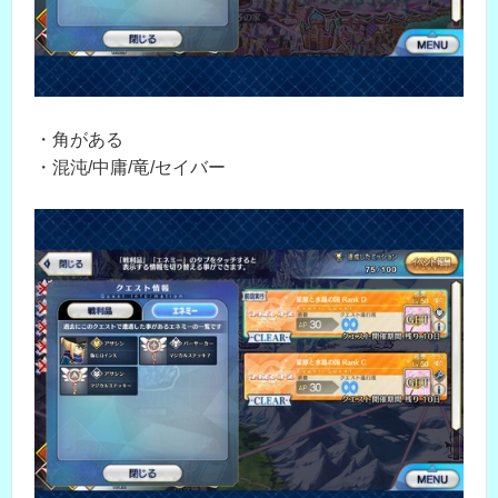
・角がある
・混沌/中庸/竜/セイバー