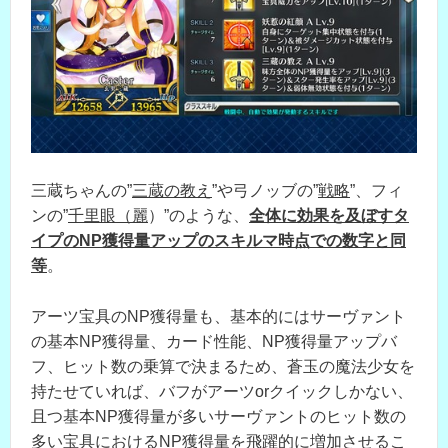
三蔵ちゃんの”
三蔵の教え
”や弓ノッブの”
戦略
”、フィ
ンの”
千里眼（麗
）”のような、
全体に効果を及ぼすタ
イプのNP獲得量アップのスキルマ時点での数字と同
等
。
アーツ宝具のNP獲得量も、基本的にはサーヴァント
の基本NP獲得量、カード性能、NP獲得量アップバ
フ、ヒット数の乗算で決まるため、蒼玉の魔法少女を
持たせていれば、バフがアーツorクイックしかない、
且つ基本NP獲得量が多いサーヴァントのヒット数の
多い宝具におけるNP獲得量を飛躍的に増加させるこ