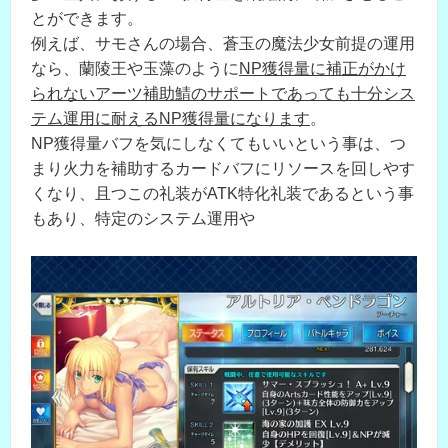
とができます。
例えば、サモさんの場合、蒼玉の魔法少女前提の運用
なら、蘭陵王や玉藻のように
NP獲得量に補正がかけ
られないアーツ補助鯖のサポートであっても十分シス
テム運用に耐えるNP獲得量になります
。
NP獲得量バフを気にしなくてもいいという事は、つ
まり火力を補助するカードバフにリソースを回しやす
くなり、且つこの礼装がATK特化礼装であるという事
もあり、特定のシステム運用や