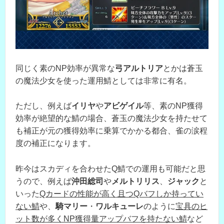
同じく素のNP効率が異常な
弓アルトリア
とかは蒼玉
の魔法少女を使った運用鯖としては非常に有名。
ただし、例えば
イリヤ
や
アビゲイル
等、素のNP獲得
効率が絶望的な鯖の場合、蒼玉の魔法少女を持たせて
も補正が元の獲得効率に乗算でかかる都合、雀の涙程
度の補正になります。
昨今はスカディを合わせたQ鯖での運用も可能だと思
うので、例えば
沖田総司
や
メルトリリス
、
ジャック
と
いった
Qカードの性能が高く且つQバフしか持ってい
ない鯖
や、
騎マリー
・
ワルキューレ
のように
宝具のヒ
ット数が多くNP獲得量アップバフを持たない鯖
など