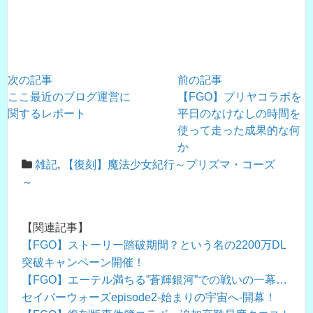
次の記事
前の記事
ここ最近のブログ運営に
【FGO】プリヤコラボを
関するレポート
平日のなけなしの時間を
使って走った成果的な何
か
雑記
,
【復刻】魔法少女紀行～プリズマ・コーズ
～
【関連記事】
【FGO】ストーリー踏破期間？という名の2200万DL
突破キャンペーン開催！
【FGO】エーテル満ちる”蒼輝銀河”での戦いの一幕…
セイバーウォーズepisode2-始まりの宇宙へ-開幕！