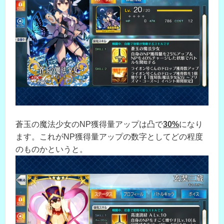
蒼玉の魔法少女のNP獲得量アップは凸で
30%
になり
ます。これがNP獲得量アップの数字としてどの程度
のものかというと。