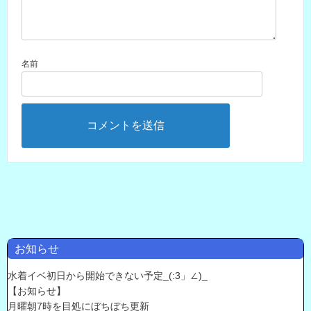
名前
お知らせ
水着イベ初日から開始できない予定_(:3」∠)_
【お知らせ】
月曜朝7時を目処にぼちぼち更新