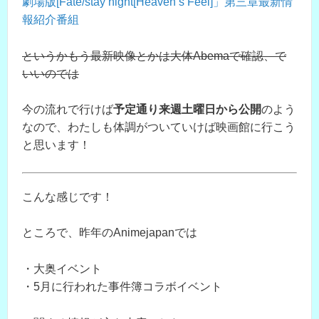
劇場版[Fate/stay night[Heaven’s Feel]」第三章最新情
報紹介番組
というかもう最新映像とかは大体Abemaで確認、で
いいのでは
今の流れで行けば
予定通り来週土曜日から公開
のよう
なので、わたしも体調がついていけば映画館に行こう
と思います！
こんな感じです！
ところで、昨年のAnimejapanでは
・大奥イベント
・5月に行われた事件簿コラボイベント