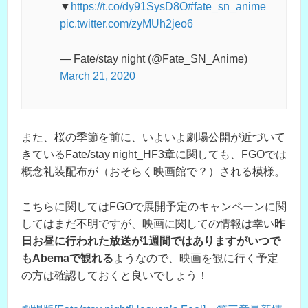
▼
https://t.co/dy91SysD8O
#fate_sn_anime
pic.twitter.com/zyMUh2jeo6
— Fate/stay night (@Fate_SN_Anime)
March 21, 2020
また、桜の季節を前に、いよいよ劇場公開が近づいて
きているFate/stay night_HF3章に関しても、FGOでは
概念礼装配布が（おそらく映画館で？）される模様。
こちらに関してはFGOで展開予定のキャンペーンに関
してはまだ不明ですが、映画に関しての情報は幸い
昨
日お昼に行われた放送が1週間ではありますがいつで
もAbemaで観れる
ようなので、映画を観に行く予定
の方は確認しておくと良いでしょう！