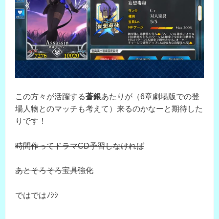
この方々が活躍する
蒼銀
あたりが（6章劇場版での登
場人物とのマッチも考えて）来るのかなーと期待した
りです！
時間作ってドラマCD予習しなければ
あとそろそろ宝具強化
ではではﾉｼｼ