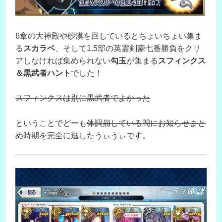
6章の大神殿や砂漠を回しているとちょいちょい集ま
る
スカラベ
、そして1.5部の英霊剣豪七番勝負をクリ
アしなければ集められない
勾玉
が集まる
スフィンクス
＆黒武者ハント
でした！
スフィンクスは別に黒武者でよかった
ということでどーも
体調崩している間にお知らせまと
め時期を完全に逃した
うぃうぃです。