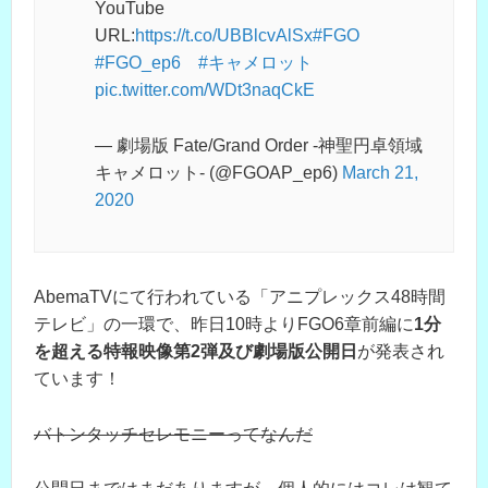
YouTube
URL:
https://t.co/UBBlcvAlSx
#FGO
#FGO_ep6
#キャメロット
pic.twitter.com/WDt3naqCkE
— 劇場版 Fate/Grand Order -神聖円卓領域
キャメロット- (@FGOAP_ep6)
March 21,
2020
AbemaTVにて行われている「アニプレックス48時間
テレビ」の一環で、昨日10時よりFGO6章前編に
1分
を超える特報映像第2弾及び劇場版公開日
が発表され
ています！
バトンタッチセレモニーってなんだ