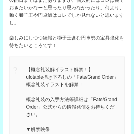
公開日まではまだありますが、個人的にはコレは観て
おきたいかなーと思ったり思わなかったり。何より、
動く獅子王や円卓鯖はコレでしか見れないと思います
し。
楽しみにしつつ続報
と獅子王含む円卓勢の宝具強化
を
待ちたいところです！
【概念礼装解イラスト解禁！】
ufotable描き下ろしの「Fate/Grand Order」
概念礼装イラストを解禁！
概念礼装の入手方法等詳細は「Fate/Grand
Order」公式からの情報発信をお待ちくだ
さい。
▼解禁映像