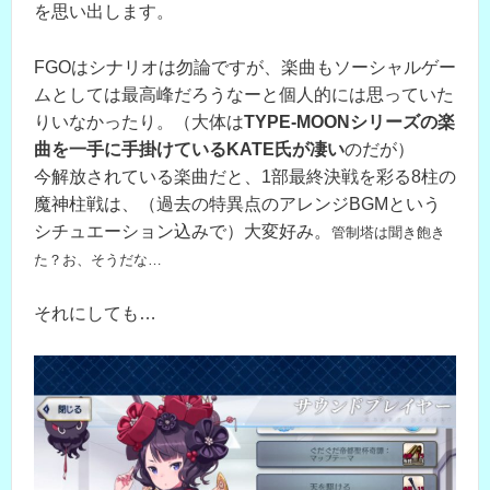
を思い出します。
FGOはシナリオは勿論ですが、楽曲もソーシャルゲー
ムとしては最高峰だろうなーと個人的には思っていた
りいなかったり。（大体は
TYPE-MOONシリーズの楽
曲を一手に手掛けているKATE氏が凄い
のだが）
今解放されている楽曲だと、1部最終決戦を彩る8柱の
魔神柱戦は、（過去の特異点のアレンジBGMという
シチュエーション込みで）大変好み。
管制塔は聞き飽き
た？お、そうだな…
それにしても…