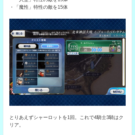
・「魔性」特性の敵を15体
とりあえずシャーロットを1回。これで4騎士3騎はク
リア。