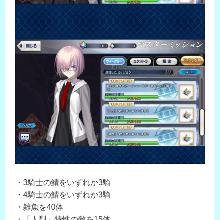
・3騎士の鯖をいずれか3騎
・4騎士の鯖をいずれか3騎
・雑魚を40体
・「人型」特性の敵を15体