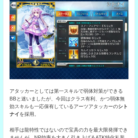
アタッカーとしては第一スキルで弱体対策ができる
BBと迷いましたが、今回はクラス有利、かつ弱体無
効スキルも一応保有しているアーツアタッカーの
シト
ナイ
を採用。
相手は龍特性ではないので宝具の力を最大限発揮でき
ませんが、NP効率を大きく引き上げるATK特化礼装