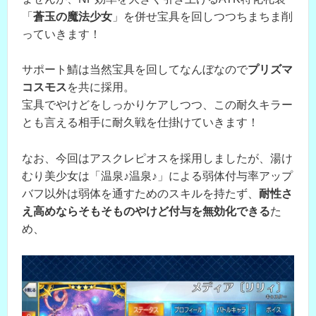
「
蒼玉の魔法少女
」を併せ宝具を回しつつちまちま削
っていきます！
サポート鯖は当然宝具を回してなんぼなので
プリズマ
コスモス
を共に採用。
宝具でやけどをしっかりケアしつつ、この耐久キラー
とも言える相手に耐久戦を仕掛けていきます！
なお、今回はアスクレピオスを採用しましたが、湯け
むり美少女は「温泉♪温泉♪」による弱体付与率アップ
バフ以外は弱体を通すためのスキルを持たず、
耐性さ
え高めならそもそものやけど付与を無効化できる
た
め、