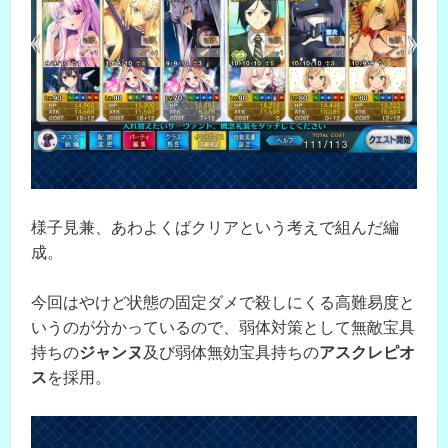
様子見兼、あわよくばクリアという考えで組んだ編
成。
今回はやけど状態の固定ダメで殺しにくる高難易度と
いうのが分かっているので、弱体対策として無敵宝具
持ちの
ジャンヌ
及び弱体無効宝具持ちの
アスクレピオ
ス
を採用。