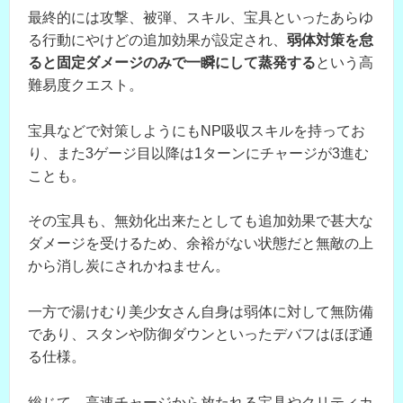
最終的には攻撃、被弾、スキル、宝具といったあらゆ
る行動にやけどの追加効果が設定され、
弱体対策を怠
ると固定ダメージのみで一瞬にして蒸発する
という高
難易度クエスト。
宝具などで対策しようにもNP吸収スキルを持ってお
り、また3ゲージ目以降は1ターンにチャージが3進む
ことも。
その宝具も、無効化出来たとしても追加効果で甚大な
ダメージを受けるため、余裕がない状態だと無敵の上
から消し炭にされかねません。
一方で湯けむり美少女さん自身は弱体に対して無防備
であり、スタンや防御ダウンといったデバフはほぼ通
る仕様。
総じて、高速チャージから放たれる宝具やクリティカ