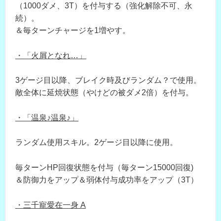
（1000ダメ、3T）を付与する（強化解除不可、永
続）。
＆毎ターンチャージを1増やす。
・「火屑となれ…」
3ゲージ目以降、ブレイク時及びランダム？で使用。
敵全体に延焼状態（やけどの被ダメ2倍）を付与。
・「温泉♪温泉♪」
ランダム使用スキル。2ゲージ目以降に使用。
毎ターンHP回復状態を付与（毎ターン15000回復)
＆防御力をアップ＆弱体付与成功率をアップ（3T）
・三千寵愛在一身 A