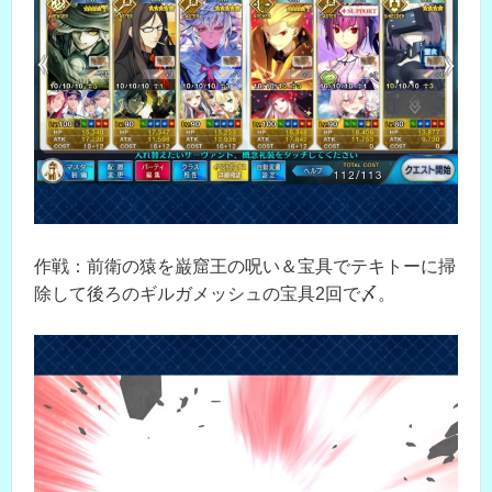
作戦：前衛の猿を巌窟王の呪い＆宝具でテキトーに掃
除して後ろのギルガメッシュの宝具2回で〆。