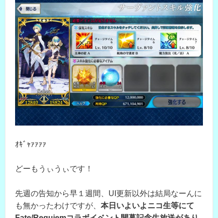
ｵｷﾞｬｧｧｧｧ
どーもうぃうぃです！
先週の告知から早１週間、UI更新以外は結局なーんに
も無かったわけですが、
本日いよいよニコ生等にて
Fate/Requiemコラボイベント開幕記念生放送があり