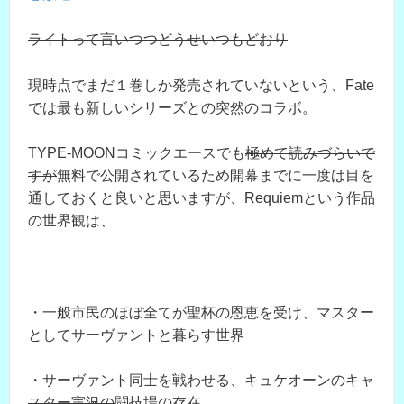
ライトって言いつつどうせいつもどおり
現時点でまだ１巻しか発売されていないという、Fate
では最も新しいシリーズとの突然のコラボ。
TYPE-MOONコミックエースでも
極めて読みづらいで
すが
無料で公開されているため開幕までに一度は目を
通しておくと良いと思いますが、Requiemという作品
の世界観は、
・一般市民のほぼ全てが聖杯の恩恵を受け、マスター
としてサーヴァントと暮らす世界
・サーヴァント同士を戦わせる、
キュケオーンのキャ
スター実況の
闘技場の存在