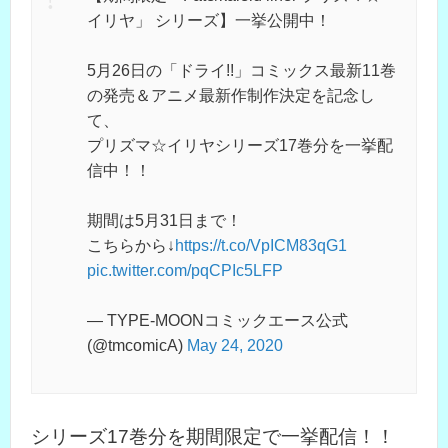
イリヤ」 シリーズ】一挙公開中！
5月26日の「ドライ!!」コミックス最新11巻
の発売＆アニメ最新作制作決定を記念し
て、
プリズマ☆イリヤシリーズ17巻分を一挙配
信中！！
期間は5月31日まで！
こちらから↓
https://t.co/VpICM83qG1
pic.twitter.com/pqCPIc5LFP
— TYPE-MOONコミックエース公式
(@tmcomicA)
May 24, 2020
シリーズ17巻分を期間限定で一挙配信！！