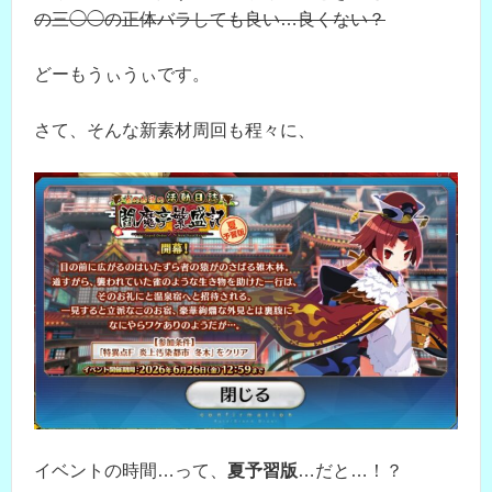
の三◯◯の正体バラしても良い…良くない？
どーもうぃうぃです。
さて、そんな新素材周回も程々に、
イベントの時間…って、
夏予習版
…だと…！？