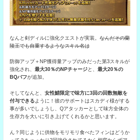
なんと剣ディルに強化クエストが実装。
なんだその蘭
陵王でも自重するようなスキル名は
防御アップ＋NP獲得量アップのみだった第3スキルが
強化され、
最大30％のNPチャージ
と、
最大20％の
BQバフ
が追加。
そしてなんと、
女性鯖限定で味方に3回の回数無敵を
付与できる
ように！彼のサポートはスカディ様がする
事が多いでしょうし、Qアタッカーとして味方全体の
生存力を大いに引き上げてくれるかと思います。
ん？同じように供物をモリモリ食べたフィンはどうか