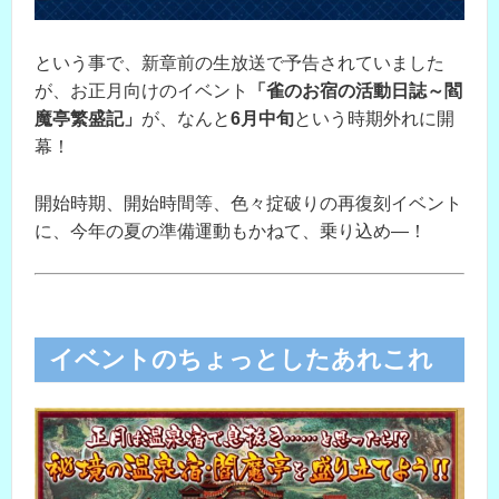
という事で、新章前の生放送で予告されていました
が、お正月向けのイベント
「雀のお宿の活動日誌～閻
魔亭繁盛記」
が、なんと
6月中旬
という時期外れに開
幕！
開始時期、開始時間等、色々掟破りの再復刻イベント
に、今年の夏の準備運動もかねて、乗り込め―！
イベントのちょっとしたあれこれ