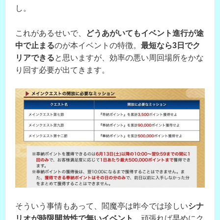
し。
これがあるせいで、
どうあがいてもイベント進行が途
中で止まる
のが本イベントの特徴。
最短なら3日でク
リアできる
と思いますが、効率の悪い周回場所をかな
り回す必要が出てきます。
そういう事情もあって、閻魔亭は昨今では珍しい
シナ
リオが時限開放性で無いイベント
。頑張れば早めにク