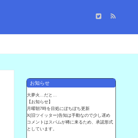
お知らせ
大夢火…だと…
【お知らせ】
月曜朝7時を目処にぼちぼち更新
X(旧ツイッター)告知は手動なので少し遅め
コメントはスパムが稀に来るため、承認形式
としています。