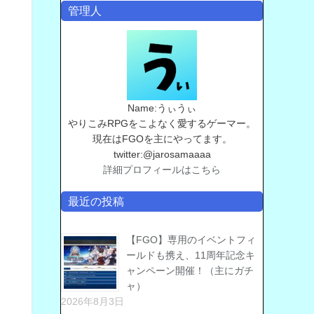
管理人
Name:うぃうぃ
やりこみRPGをこよなく愛するゲーマー。
現在はFGOを主にやってます。
twitter:@jarosamaaaa
詳細プロフィールはこちら
最近の投稿
【FGO】専用のイベントフィ
ールドも携え、11周年記念キ
ャンペーン開催！（主にガチ
ャ）
2026年8月3日