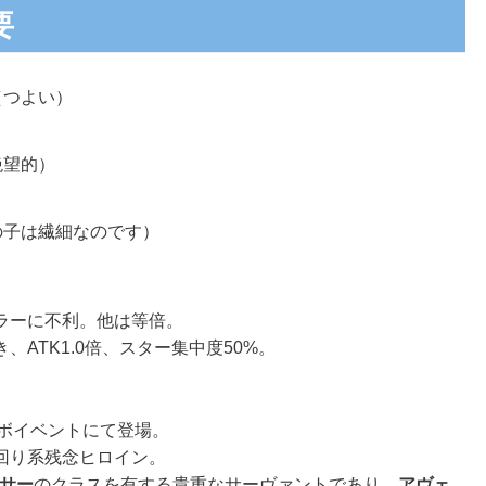
要
（つよい）
絶望的）
の子は繊細なのです）
ラーに不利。他は等倍。
ATK1.0倍、スター集中度50%。
Cコラボイベントにて登場。
回り系残念ヒロイン。
サー
のクラスを有する貴重なサーヴァントであり、
アヴェ