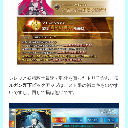
シレッと妖精騎士最速で強化を貰ったトリ子含む、
モ
ルガン陛下ピックアップ
は、スト限の術ニキも出やす
いですし、回して損は無いです。