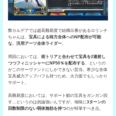
弊カルデアでは超高難易度で結構出番があるロリンチ
ちゃんは、
宝具による味方全体へのNP配布が可能
な、汎用アーツ全体ライダー
。
周回においては、
術トリアと合わせて宝具を2連射し
つつフィニッシャーにNP50％を配布する
、というの
がこのサーヴァントにしかできない芸当。希少な全体
宝具威力アップバフも持つため、火力面でもしっかり
サポート。
高難易度においては、サポート鯖の宝具をガンガン回
す…というのは勿論強いんですが、地味に
3ターンの
回数制限のない弱体無効を持つ
のが特筆すべき点。