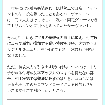
一昨年には水着も実装され、妖精騎士では唯一？イベ
ントの準主役を張ったこともあるパーヴァン・シー
は、元々火力はそこそこに、呪いの固定ダメージで通
常トリスタンと差別化を図っていたサーヴァント。
それがここにきて
宝具の基礎火力向上に加え、付与数
によって威力が増加する呪い特攻
を獲得。火力でもオ
リジナルを上回り、星4弓鯖でも頭一つ抜けた性能と
なりました！
ただ、特攻火力を引き出す呪い付与については、トリ
子が弱体付与成功率アップ系のスキルを持たない都
合、
相手次第では普通に外す
のは注意。ココら辺は、
最近充実してきたコマンドコードによる付与も含め、
カスタマイズで対応したいところ。