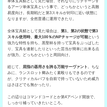
単体宝具鯖として見た場合、それなりにリチャージす
るアーツ単体宝具という事で、どっちかというと高難
易度向け。長期戦だと第3スキルが封印に近い状態に
なりますが、全然普通に運用できたり。
全体宝具鯖として見た場合は、
第1、第2の状態で第3
スキル使用時、最大100％のNPチャージが可能
という
強力な特性を持ち、黒聖杯を持って宝具をぶっぱした
り、宝具を連射したりといった芸当が簡単に出来る点
が強力。どっちかというと周回向け。
総じて、
屈指の器用さを誇る万能サーヴァント
。ちな
みに、ランスロット卿みたく素殴りもできるのです
が、クリティカルバフを自前で持っていないため威力
はさほどでも無かったり。
この辺りはコマンドコードとか第4アペンド開放で、
しっかり補っていきたいところ。