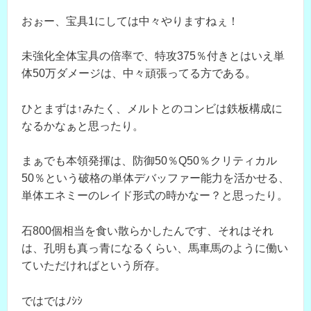
おぉー、宝具1にしては中々やりますねぇ！
未強化全体宝具の倍率で、特攻375％付きとはいえ単
体50万ダメージは、中々頑張ってる方である。
ひとまずは↑みたく、メルトとのコンビは鉄板構成に
なるかなぁと思ったり。
まぁでも本領発揮は、防御50％Q50％クリティカル
50％という破格の単体デバッファー能力を活かせる、
単体エネミーのレイド形式の時かなー？と思ったり。
石800個相当を食い散らかしたんです、それはそれ
は、孔明も真っ青になるくらい、馬車馬のように働い
ていただければという所存。
ではではﾉｼｼ