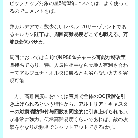
ピックアップ対象の星5鯖3騎については、よく使って
るのでコメントをば。
弊カルデアでも数少ないレベル120サーヴァントであ
るモルガン陛下は、
周回高難易度どこでも戦える、万
能B全体バサカ
。
周回においては
自前でNP50％チャージ可能な特攻宝
具持ち
であり、特に人属性相手なら天地人有利も合わ
せてアルジュナ・オルタに勝るとも劣らない火力を実
現可能。
一方、高難易度においては
宝具で全体のOC段階を引
き上げられる
という特性から、
アルトリア・キャスタ
ーの対粛清防御付与回数を間接的に引き上げられる
点
が非常に強力。伝承高難易度くらいであれば、敵の攻
撃をかなりの頻度でシャットアウトできるはず。