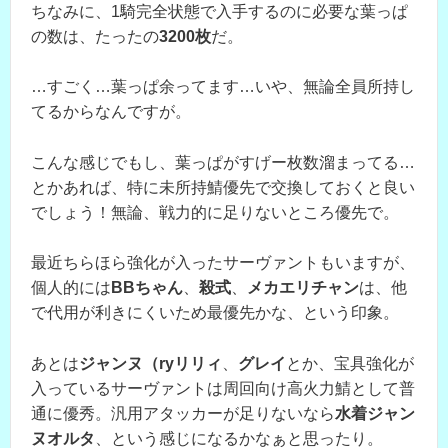
ちなみに、1騎完全状態で入手するのに必要な葉っぱ
の数は、たったの
3200枚
だ。
…すごく…葉っぱ余ってます…いや、無論全員所持し
てるからなんですが。
こんな感じでもし、葉っぱがすげー枚数溜まってる…
とかあれば、特に未所持鯖優先で交換しておくと良い
でしょう！無論、戦力的に足りないところ優先で。
最近ちらほら強化が入ったサーヴァントもいますが、
個人的には
BBちゃん
、
殺式
、
メカエリチャン
は、他
で代用が利きにくいため最優先かな、という印象。
あとは
ジャンヌ（ryリリィ
、
グレイ
とか、宝具強化が
入っているサーヴァントは周回向け高火力鯖として普
通に優秀。汎用アタッカーが足りないなら
水着ジャン
ヌオルタ
、という感じになるかなぁと思ったり。