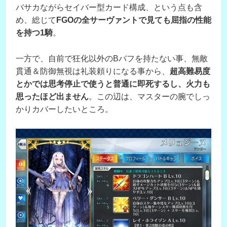
バサカながらセイバー型カード構成、という点も含
め、総じて
FGOの全サーヴァントで見ても屈指の性能
を持つ1騎
。
一方で、自前で狂化以外のBバフを持たない事、無敵
貫通＆防御無視は礼装頼りになる事から、
超高難易度
とかでは思考停止で使うと普通に即死するし、火力も
思ったほど出ません
。この辺は、マスターの腕でしっ
かりカバーしたいところ。