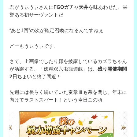
君がうぃうぃさんに
FGOガチャ天井
を味あわせた、栄
誉ある初サーヴァントだ
“あと1回”の次が確定召喚になるんですねぇ
どーもうぃうぃです。
さて、上画像でしたり顔を披露しているカズラちゃん
が活躍する、「妖精双六虫籠遊戯」は、
残り開催期間
2日ちょい
と終了間近！
先週には長らく続いていた奏章Ⅲも幕を閉じ、年末に
向けてラストスパート！という今日この頃。