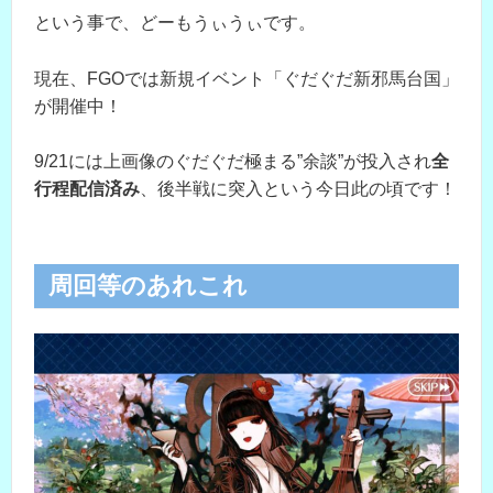
という事で、どーもうぃうぃです。
現在、FGOでは新規イベント「ぐだぐだ新邪馬台国」
が開催中！
9/21には上画像のぐだぐだ極まる”余談”が投入され
全
行程配信済み
、後半戦に突入という今日此の頃です！
周回等のあれこれ