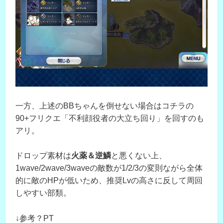
一方、上述のBBちゃんを倒せない場合はコチラの
90+フリクエ「不利顔役者の大立ち回り」を回すのも
アリ。
ドロップ素材は
火薬＆逆鱗
と悪くない上、
1wave/2wave/3waveの敵数が1/2/3の変則ながら全体
的に敵のHPが低いため、推奨Lvの高さに反して周回
しやすい部類。
↓参考？PT