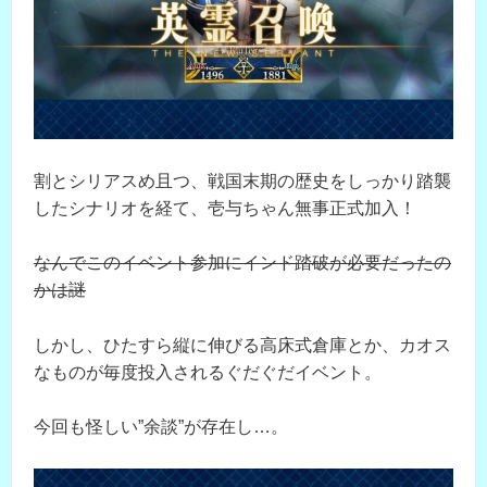
割とシリアスめ且つ、戦国末期の歴史をしっかり踏襲
したシナリオを経て、壱与ちゃん無事正式加入！
なんでこのイベント参加にインド踏破が必要だったの
かは謎
しかし、ひたすら縦に伸びる高床式倉庫とか、カオス
なものが毎度投入されるぐだぐだイベント。
今回も怪しい”余談”が存在し…。