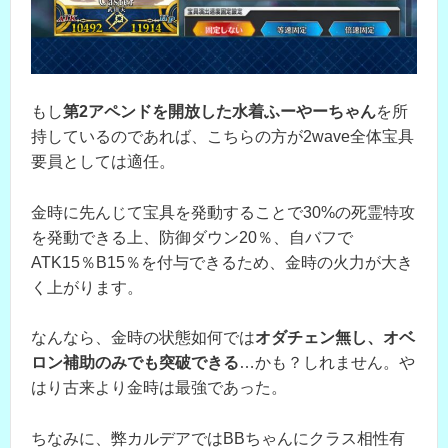
もし
第2アペンドを開放した水着ふーやーちゃん
を所
持しているのであれば、こちらの方が2wave全体宝具
要員としては適任。
金時に先んじて宝具を発動することで30%の死霊特攻
を発動できる上、防御ダウン20％、自バフで
ATK15％B15％を付与できるため、金時の火力が大き
く上がります。
なんなら、金時の状態如何では
オダチェン無し、オベ
ロン補助のみでも突破できる
…かも？しれません。や
はり古来より金時は最強であった。
ちなみに、弊カルデアではBBちゃんにクラス相性有