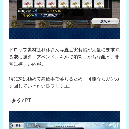
ドロップ素材は利休さん等直近実装鯖が大量に要求す
る
灰
に加え、アペンドスキルで消耗しがちな
鏡
と、非
常に嬉しい内容。
特に灰は極めて高確率で落ちるため、可能ならガンガ
ン回していきたい良フリクエ。
↓参考？PT