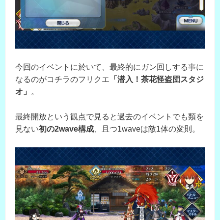
今回のイベントに於いて、最終的にガン回しする事に
なるのがコチラのフリクエ
「潜入！茶花怪盗団スタジ
オ」
。
最終開放という観点で見ると過去のイベントでも類を
見ない
初の2wave構成
、且つ1waveは敵1体の変則。