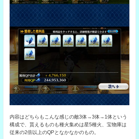
内容はどちらもこんな感じの敵3体→3体→1体という
構成で、貰えるものも種火集めは星5種火、宝物庫は
従来の2倍以上のQPとなかなかのもの。