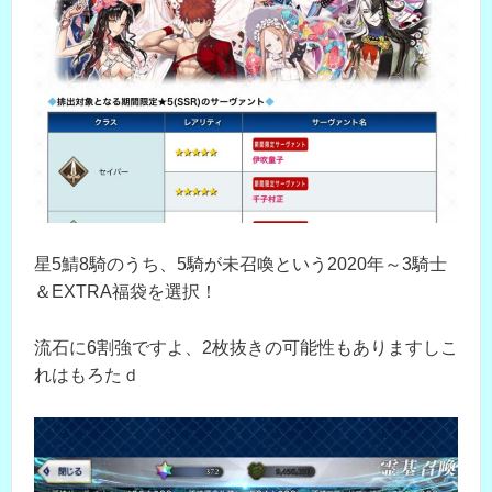
星5鯖8騎のうち、5騎が未召喚という2020年～3騎士
＆EXTRA福袋を選択！
流石に6割強ですよ、2枚抜きの可能性もありますしこ
れはもろたｄ