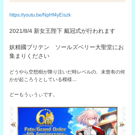
https://youtu.be/NpHf4yEiszk
2021/8/4 新女王陛下 戴冠式が行われます
妖精國ブリテン ソールズベリー大聖堂にお
集まりください
どうやら空想樹が降り注いだ時レベルの、未曾有の何
かが起ころうとしている模様…
どーもうぃうぃです。