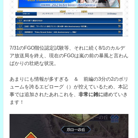
7/31のFGO階位認定試験等、それに続く8/1のカルデ
ア放送局を終え、現在のFGOは嵐の前の暴風と言わん
ばかりの壮絶な状況。
あまりにも情報が多すぎる ＆ 前編の3分の2のボリ
ュームを誇るエピローグ（）が控えているため、本記
事では追加されたあれこれを、
非常に雑に
纏めていき
ます！