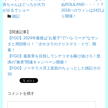
呑ちゃんはどっちが火力
ぬROLILAND・・・！？
が出るでショー
2018ハロウィンは24日よ
り開催！
雑記
【関連記事】
【FGO】2024年最後は”お菓子”で”バレリーナ”なサン
タと周回祭り！「ポホヨラのクリスマス・イヴ」開
幕！
【FGO】最新章を目指してシナリオを駆け抜けろ！怒
涛の”奏章”関連キャンペーン開催！
【FGO】ノーチラス浮上直前のちょっとした雑記その
30
コメントを残す