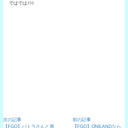
ではではﾉｼｼ
次の記事
前の記事
【FGO】パトラさんと酒
【FGO】ONILANDなら