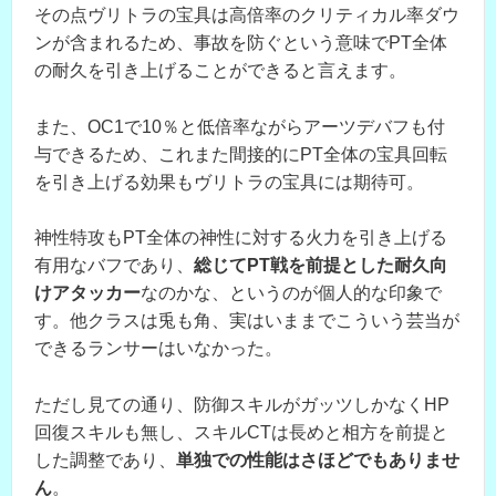
その点ヴリトラの宝具は高倍率のクリティカル率ダウ
ンが含まれるため、事故を防ぐという意味でPT全体
の耐久を引き上げることができると言えます。
また、OC1で10％と低倍率ながらアーツデバフも付
与できるため、これまた間接的にPT全体の宝具回転
を引き上げる効果もヴリトラの宝具には期待可。
神性特攻もPT全体の神性に対する火力を引き上げる
有用なバフであり、
総じてPT戦を前提とした耐久向
けアタッカー
なのかな、というのが個人的な印象で
す。他クラスは兎も角、実はいままでこういう芸当が
できるランサーはいなかった。
ただし見ての通り、防御スキルがガッツしかなくHP
回復スキルも無し、スキルCTは長めと相方を前提と
した調整であり、
単独での性能はさほどでもありませ
ん
。