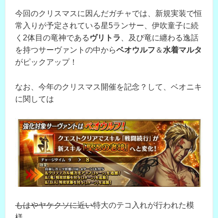
今回のクリスマスに因んだガチャでは、新規実装で恒
常入りが予定されている星5ランサー、伊吹童子に続
く2体目の竜神である
ヴリトラ
、及び竜に纏わる逸話
を持つサーヴァントの中から
ベオウルフ
＆
水着マルタ
がピックアップ！
なお、今年のクリスマス開催を記念？して、ベオニキ
に関しては
もはやヤケクソに近い
特大のテコ入れが行われた模
様。