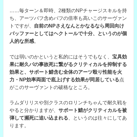
……毎ターン＆即時、2種類のNPチャージスキルを持
ち、アーツバフ含めバフの倍率も高いこのサーヴァン
トですが、
自前のNPさえなんとかなるなら周回向け
バッファーとしてはヘクトールで十分、というのが個
人的な所感
。
では弱いのかというと私的にはそうでもなく、
宝具効
果に耐久パの事故死に繋がるクリティカルを抑制する
効果と、サポート鯖含む全体のアーツ殴り性能を火
力・NP効率両面で底上げする効果が同居している
点
がこのサーヴァントの破格なところ。
ラムダリリスや別クラスのロリンチちゃんで耐久戦を
やると分かりますが、
サポート鯖がクリティカルを被
弾して瀕死に追い込まれる
、というのは往々にしてあ
ります。