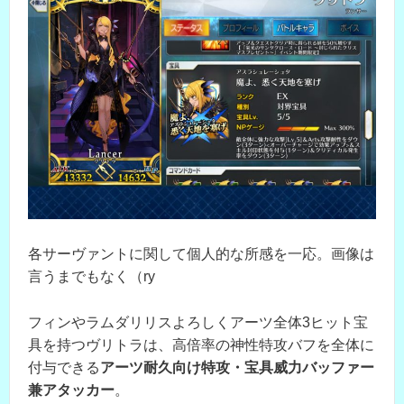
各サーヴァントに関して個人的な所感を一応。画像は
言うまでもなく（ry
フィンやラムダリリスよろしくアーツ全体3ヒット宝
具を持つヴリトラは、高倍率の神性特攻バフを全体に
付与できる
アーツ耐久向け
特攻・宝具威力バッファー
兼アタッカー
。