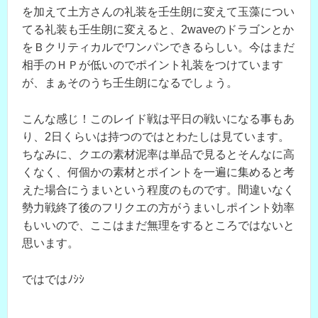
を加えて土方さんの礼装を壬生朗に変えて玉藻につい
てる礼装も壬生朗に変えると、2waveのドラゴンとか
をＢクリティカルでワンパンできるらしい。今はまだ
相手のＨＰが低いのでポイント礼装をつけています
が、まぁそのうち壬生朗になるでしょう。
こんな感じ！このレイド戦は平日の戦いになる事もあ
り、2日くらいは持つのではとわたしは見ています。
ちなみに、クエの素材泥率は単品で見るとそんなに高
くなく、何個かの素材とポイントを一遍に集めると考
えた場合にうまいという程度のものです。間違いなく
勢力戦終了後のフリクエの方がうまいしポイント効率
もいいので、ここはまだ無理をするところではないと
思います。
ではではﾉｼｼ