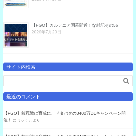
【FGO】カルデニア閉幕間近！な雑記その56
2026年7月20日
サイト内検索

最近のコメント
【FGO】戴冠戦に育成に、ドタバタの3400万DLキャンペーン開
催！
に
うぃうぃ
より