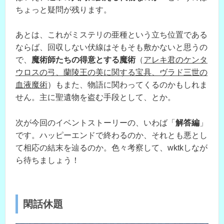
ちょっと疑問が残ります。
あとは、これがミステリの亜種という立ち位置である
ならば、回収しない伏線はそもそも敷かないと思うの
で、
魔術師たちの得意とする魔術
（
アレキ君のケンタ
ウロスの弓、蘭陵王の美に関する宝具、ヴラド三世の
血液魔術
）もまた、物語に関わってくるのかもしれま
せん。主に聖遺物を盗む手段として、とか。
次が今回のイベントストーリーの、いわば「
解答編
」
です。ハッピーエンドで終わるのか、それとも悪とし
て相応の結末を辿るのか。色々考察して、wktkしなが
ら待ちましょう！
閑話休題