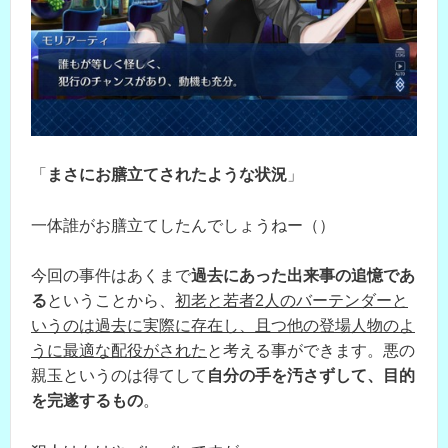
「
まさにお膳立てされたような状況
」
一体誰がお膳立てしたんでしょうねー（）
今回の事件はあくまで
過去にあった出来事の追憶であ
る
ということから、
初老と若者2人のバーテンダーと
いうのは過去に実際に存在し、且つ他の登場人物のよ
うに最適な配役がされた
と考える事ができます。悪の
親玉というのは得てして
自分の手を汚さずして、目的
を完遂するもの
。