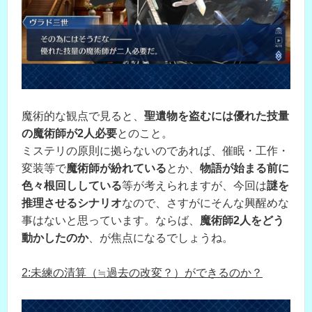
魔術的な観点で見ると、
聖遺物を盗むには優れた技量
の魔術師が2人必要
とのこと。
ミステリの原則に拠らないのであれば、催眠・工作・
変装等で
魔術師が紛れている
とか、
物語が始まる前に
色々根回ししている
等が考えられますが、今回は
謎を
推理させるシナリオ
なので、さすがにそんな興醒めな
事はないと思っています。ならば、
魔術師2人をどう
動かしたのか
、が焦点になるでしょうね。
2:未練の清算（≒過去の改変？）ができるのか？