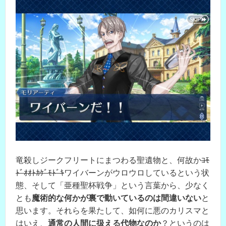
竜殺しジークフリートにまつわる聖遺物と、何故か
ｺﾓ
ﾄﾞｵｵﾄｶｹﾞﾓﾄﾞｷ
ワイバーンがウロウロしているという状
態、そして「亜種聖杯戦争」という言葉から、少なく
とも
魔術的な何かが裏で動いているのは間違いない
と
思います。それらを果たして、如何に悪のカリスマと
はいえ、
通常の人間に扱える代物なのか
？というのは