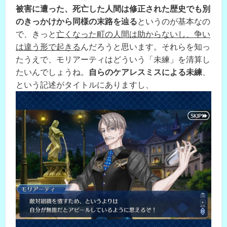
被害に遭った、死亡した人間は修正された歴史でも別
のきっかけから同様の末路を辿る
というのが基本なの
で、きっと
亡くなった町の人間は助からないし、争い
は違う形で起きる
んだろうと思います。それらを知っ
たうえで、モリアーティはどういう「未練」を清算し
たいんでしょうね。
自らのケアレスミスによる未練
、
という記述がタイトルにありますし、