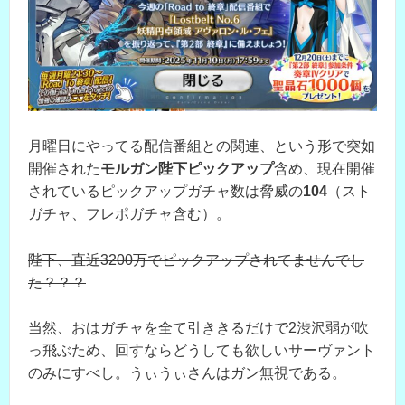
月曜日にやってる配信番組との関連、という形で突如
開催された
モルガン陛下ピックアップ
含め、現在開催
されているピックアップガチャ数は脅威の
104
（スト
ガチャ、フレポガチャ含む）。
陛下、直近3200万でピックアップされてませんでし
た？？？
当然、おはガチャを全て引ききるだけで2渋沢弱が吹
っ飛ぶため、回すならどうしても欲しいサーヴァント
のみにすべし。うぃうぃさんはガン無視である。