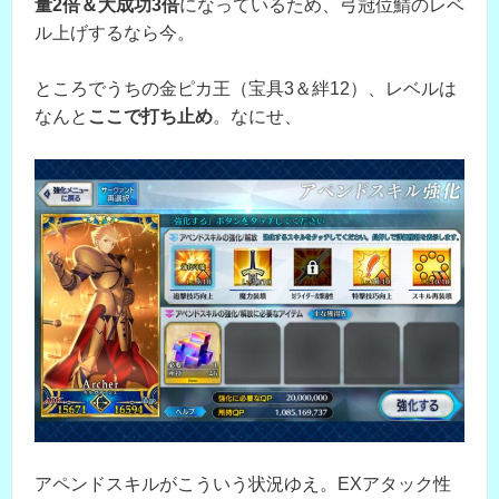
量2倍＆大成功3倍
になっているため、弓冠位鯖のレベ
ル上げするなら今。
ところでうちの金ピカ王（宝具3＆絆12）、レベルは
なんと
ここで打ち止め
。なにせ、
アペンドスキルがこういう状況ゆえ。EXアタック性