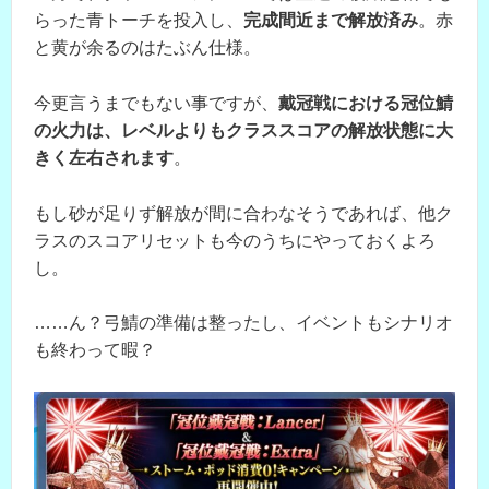
らった青トーチを投入し、
完成間近まで解放済み
。赤
と黄が余るのはたぶん仕様。
今更言うまでもない事ですが、
戴冠戦における冠位鯖
の火力は、レベルよりもクラススコアの解放状態に大
きく左右されます
。
もし砂が足りず解放が間に合わなそうであれば、他ク
ラスのスコアリセットも今のうちにやっておくよろ
し。
……ん？弓鯖の準備は整ったし、イベントもシナリオ
も終わって暇？