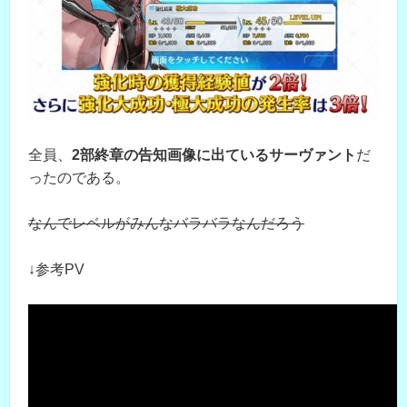
全員、
2部終章の告知画像に出ているサーヴァント
だ
ったのである。
なんでレベルがみんなバラバラなんだろう
↓参考PV