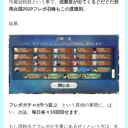
弓戴冠戦前という事で、
信勝君が出てくるぐだぐだ邪
馬台国2020フレポ召喚もこの度復刻
。
結果、
フレポガチャが5つ並ぶ
、という異例の事態に。は
い、勿論、
毎日各々10回回せます
。
もし現時点でフレポが大量にあるぜ！という方は、礼