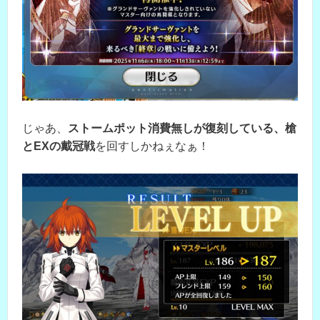
じゃあ、
ストームポット消費無しが復刻している、槍
とEXの戴冠戦
を回すしかねぇなぁ！