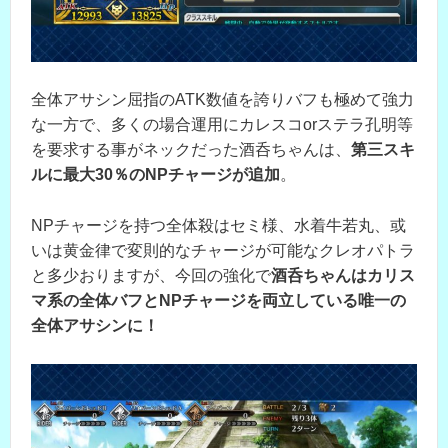
全体アサシン屈指のATK数値を誇りバフも極めて強力
な一方で、多くの場合運用にカレスコorステラ孔明等
を要求する事がネックだった酒呑ちゃんは、
第三スキ
ルに最大30％のNPチャージが追加
。
NPチャージを持つ全体殺はセミ様、水着牛若丸、或
いは黄金律で変則的なチャージが可能なクレオパトラ
と多少おりますが、今回の強化で
酒呑ちゃんはカリス
マ系の全体バフとNPチャージを両立している唯一の
全体アサシンに！