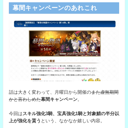
幕間キャンペーンのあれこれ
話は大きく変わって、月曜日から開催の
また虚無期間
かと言わしめた
幕間キャンペーン
。
今回は
スキル強化3騎、宝具強化1騎と対象鯖の半分以
上が強化を貰う
という、なかなか嬉しい内容。