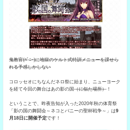
鬼教官(ﾊﾞﾆｰ)に地獄のケルト式特訓メニューを課せら
れる予感しかしない
コロッセオにちなんだネロ祭に始まり、ニューヨーク
を経て今回の舞台はあの影の国
（に似た場所）
！
ということで、昨夜告知が入った2020年秋の体育祭
「影の国の舞闘会～ネコとバニーの聖杯戦争～」は
9
月18日に開催予定
です！