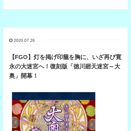
2020.07.26
【FGO】灯を掲げ印籠を胸に、いざ再び寛
永の大迷宮へ！復刻版「徳川廻天迷宮～大
奥」開幕！