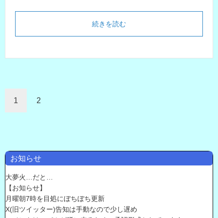
続きを読む
1
2
お知らせ
大夢火…だと…
【お知らせ】
月曜朝7時を目処にぼちぼち更新
X(旧ツイッター)告知は手動なので少し遅め