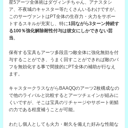
星5アーツ全体術はダヴィンチちゃん、アナスタシ
ア、不夜城のキャスター等たくさんいるわけですが、
このサーヴァントはPT全体の生存力・火力をサポー
トするスキルが充実し、特に
1回ながら3ターン持続す
る100％強化解除耐性付与は彼女にしかできない芸
当
。
保有する宝具もアーツ多段且つ敵全体に強化無効を付
与することができ、うまく回すことができれば敵のバ
フを無効化する事で間接的にPT全体の補助が行なえ
ます。
キャスタークラスながらBAAQQのアーツ2枚構成なの
で他のライバルと比較するとアーツチェインが組みに
くいですが、そこは宝具のリチャージやサポート術鯖
の力である程度補うことが可能。
わたし個人としても火力・耐久を備えた好みな性能な