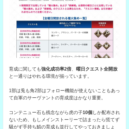
育成に関しても
強化成功率2倍
、
曜日クエスト全開放
と一通りはやれる環境が揃っています。
1部は兎も角2部はフォロー機能が使えないこともあっ
て自軍のサーヴァントの育成度はかなり重要。
コンテニュー石も残念ながら虎の子
10個
しか配布され
ないため、もしメインストーリーで詰まったら慌てず
騒がず手持ち鯖の育成も並行してやっておきましょ