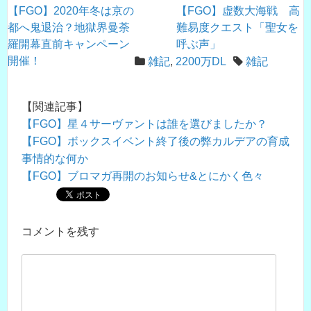
【FGO】2020年冬は京の
【FGO】虚数大海戦 高
都へ鬼退治？地獄界曼荼
難易度クエスト「聖女を
羅開幕直前キャンペーン
呼ぶ声」
開催！
雑記
,
2200万DL
雑記
【関連記事】
【FGO】星４サーヴァントは誰を選びましたか？
【FGO】ボックスイベント終了後の弊カルデアの育成
事情的な何か
【FGO】ブロマガ再開のお知らせ&とにかく色々
コメントを残す