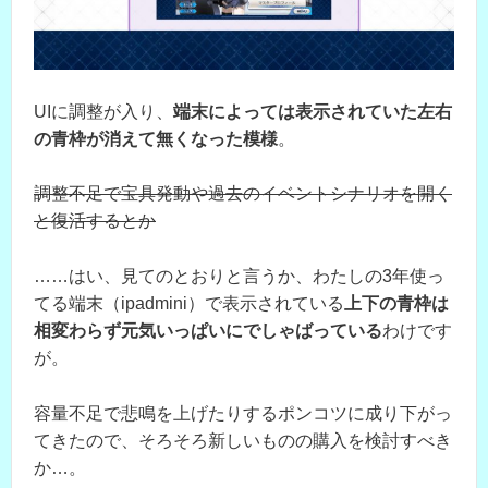
UIに調整が入り、
端末によっては表示されていた左右
の青枠が消えて無くなった模様
。
調整不足で宝具発動や過去のイベントシナリオを開く
と復活するとか
……はい、見てのとおりと言うか、わたしの3年使っ
てる端末（ipadmini）で表示されている
上下の青枠は
相変わらず元気いっぱいにでしゃばっている
わけです
が。
容量不足で悲鳴を上げたりするポンコツに成り下がっ
てきたので、そろそろ新しいものの購入を検討すべき
か…。