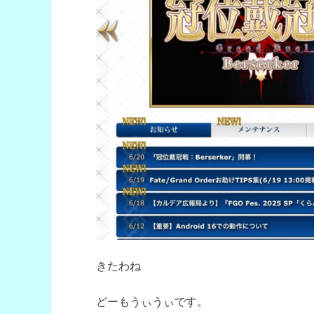
きたわね
どーもうぃうぃです。