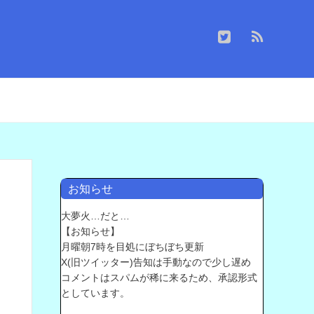
お知らせ
大夢火…だと…
【お知らせ】
月曜朝7時を目処にぼちぼち更新
X(旧ツイッター)告知は手動なので少し遅め
コメントはスパムが稀に来るため、承認形式
としています。