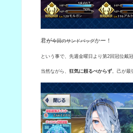
君
が
かー！
今回のサンドバッグ
という事で、先週金曜日より第2回冠位戴
当然ながら、
狂気に頼るべからず
。己が最