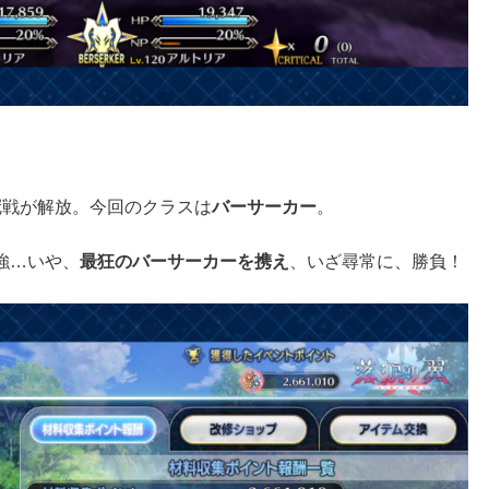
冠戦が解放。今回のクラスは
バーサーカー
。
強…いや、
最狂のバーサーカーを携え
、いざ尋常に、勝負！