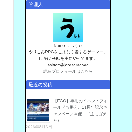
管理人
Name:うぃうぃ
やりこみRPGをこよなく愛するゲーマー。
現在はFGOを主にやってます。
twitter:@jarosamaaaa
詳細プロフィールはこちら
最近の投稿
【FGO】専用のイベントフィ
ールドも携え、11周年記念キ
ャンペーン開催！（主にガチ
ャ）
2026年8月3日