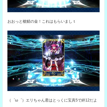
おおっと槍鯖の金！これはもらいましｔ
（゜ω゜）エリちゃん君はとっくに宝具5で絆12だよ