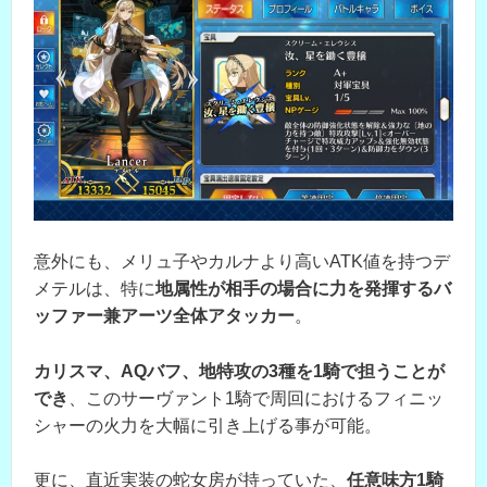
意外にも、メリュ子やカルナより高いATK値を持つデ
メテルは、特に
地属性が相手の場合に力を発揮するバ
ッファー兼アーツ全体アタッカー
。
カリスマ、AQバフ、地特攻の3種を1騎で担うことが
でき
、このサーヴァント1騎で周回におけるフィニッ
シャーの火力を大幅に引き上げる事が可能。
更に、直近実装の蛇女房が持っていた、
任意味方1騎