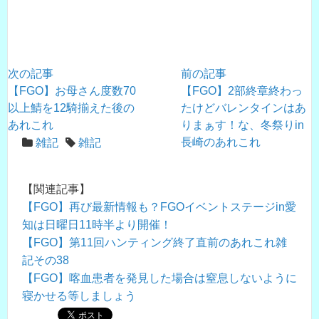
次の記事
前の記事
【FGO】お母さん度数70
【FGO】2部終章終わっ
以上鯖を12騎揃えた後の
たけどバレンタインはあ
あれこれ
りまぁす！な、冬祭りin
長崎のあれこれ
雑記
雑記
【関連記事】
【FGO】再び最新情報も？FGOイベントステージin愛
知は日曜日11時半より開催！
【FGO】第11回ハンティング終了直前のあれこれ雑
記その38
【FGO】喀血患者を発見した場合は窒息しないように
寝かせる等しましょう