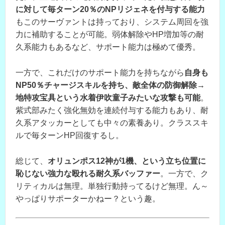
に対して毎ターン20％のNPリジェネを付与する能力
もこのサーヴァントは持っており、システム周回を強
力に補助することが可能。弱体解除やHP増加等の耐
久系能力もあるなど、サポート能力は極めて優秀。
一方で、これだけのサポート能力を持ちながら
自身も
NP50％チャージスキルを持ち、敵全体の防御解除→
地特攻宝具という水着伊吹童子みたいな攻撃も可能
。
紫式部みたく強化無効を連続付与する能力もあり、耐
久系アタッカーとしても中々の素養あり。クラススキ
ルで毎ターンHP回復するし。
総じて、
オリュンポス12神が1機、という立ち位置に
恥じない強力な殴れる耐久系バッファー
。一方で、ク
リティカルは無理。単独行動持ってるけど無理。ん～
やっぱりサポーターかねー？という趣。