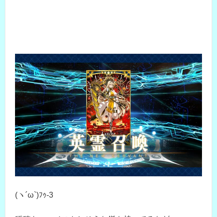
(ヽ´ω`)ﾌｩ-3