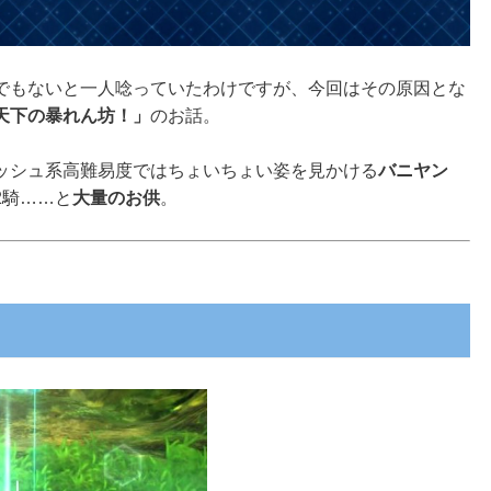
でもないと一人唸っていたわけですが、今回はその原因とな
天下の暴れん坊！」
のお話。
ッシュ系高難易度ではちょいちょい姿を見かける
バニヤン
2騎……と
大量のお供
。