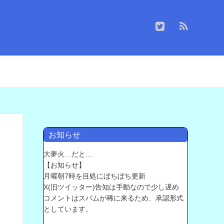
お知らせ
大夢火…だと…
【お知らせ】
月曜朝7時を目処にぼちぼち更新
X(旧ツイッター)告知は手動なので少し遅め
コメントはスパムが稀に来るため、承認形式
としています。