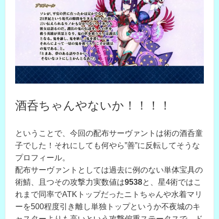
酒呑ちゃんやないか！！！！
ということで、今回の配布サーヴァントは術の酒呑童
子でした！それにしても何やら”善”に反転してそうな
プロフィール。
配布サーヴァントとしては過去に例のない単体宝具の
術鯖、且つその攻撃力実数値は
9538
と、星4術ではこ
れまで同率でATKトップだったニトちゃんや水着マリ
ーを500程度引き離し単独トップというか不夜城のキ
ャスターよりも高いという攻撃偏重ステータスで、ド