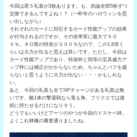
今回は星５礼装が3枚あります。も、勿論全部5枚ずつ
交換できるんですよね！？（一昨年のハロウィンを思
い出しながら）
それぞれのカードに対応するカード性能アップの効果
が付与されるのですが、その倍率実に最大で５０
０％。ネロ祭の特攻が３００％なので、この1.8倍く
らいは火力が出ると思えば良いです。ただし、今回は
カード性能アップであり、特攻枠と同等の宝具威力ア
ップ枠には補正がかからないため、ちゃんとバフを盛
らないと思うように火力が出ない・・・かもしれな
い。
あと、今回の礼装も全てNPチャージがある礼装は無
いです。敵1体の撃退戦なら兎も角、フリクエでは後
続に持たせるだけになりそう。
どうでもいいけどアーツのやつが今回のドスケベ枠。
よくこれ林檎の審査通りましたね。