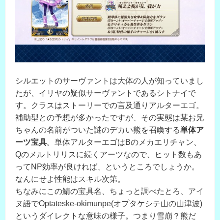
シルエットのサーヴァントは大体の人が知っていまし
たが、イリヤの疑似サーヴァントであるシトナイで
す。クラスはストーリーでの言及通りアルターエゴ。
補助型との予想が多かったですが、その実態は某お兄
ちゃんの名前がついた謎のデカい熊を召喚する
単体ア
ーツ宝具
。単体アルターエゴはBのメカエリチャン、
Qのメルトリリスに続くアーツなので、ヒット数もあ
ってNP効率が良ければ、というところでしょうか。
なんにせよ性能はスキル次第。
ちなみにこの鯖の宝具名、ちょっと調べたとろ、アイ
ヌ語でOptateske-okimunpe(オプタケシテ山の山津波)
というダイレクトな意味の様子。つまり雪崩？熊だ