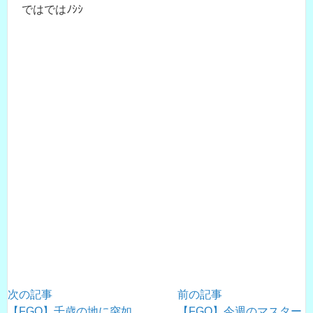
ではではﾉｼｼ
次の記事
前の記事
【FGO】千歳の地に突如
【FGO】今週のマスター