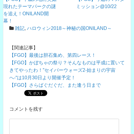
現れたテーマパークの謎
ミッション@10/22
を追え！ONILAND開
幕！
雑記
,
ハロウィン2018～神秘の国ONILAND～
【関連記事】
【FGO】最後は胆石集め、第四レース！
【FGO】かぼちゃの祭り？そんなものは平成に置いて
きてやったわ！”セイバーウォーズ2-始まりの宇宙
へ-“は10月30日より開催予定！
【FGO】さらばぐだぐだ、また逢う日まで
コメントを残す