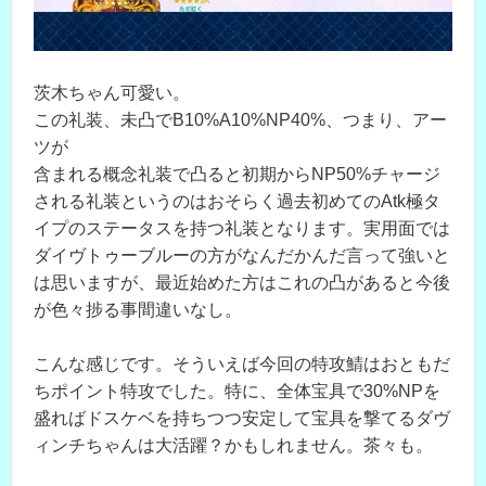
茨木ちゃん可愛い。
この礼装、未凸でB10%A10%NP40%、つまり、アー
ツが
含まれる概念礼装で凸ると初期からNP50%チャージ
される礼装というのはおそらく過去初めてのAtk極タ
イプのステータスを持つ礼装となります。実用面では
ダイヴトゥーブルーの方がなんだかんだ言って強いと
は思いますが、最近始めた方はこれの凸があると今後
が色々捗る事間違いなし。
こんな感じです。そういえば今回の特攻鯖はおともだ
ちポイント特攻でした。特に、全体宝具で30%NPを
盛ればドスケベを持ちつつ安定して宝具を撃てるダヴ
ィンチちゃんは大活躍？かもしれません。茶々も。