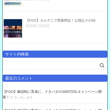
【FGO】カルデニア閉幕間近！な雑記その56
2026年7月20日
サイト内検索

最近のコメント
【FGO】戴冠戦に育成に、ドタバタの3400万DLキャンペーン開
催！
に
うぃうぃ
より