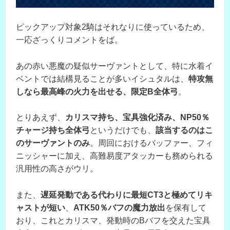
ピックアップ対象2騎はそれなりに使っているため、
一応ざっくりコメントをば。
あの赤い悪魔の疑似サーヴァントとして、特に水着イ
ベントでは結構見ることが多いイシュタルは、
特攻無
しなら最高峰の火力を出せる、限定B全体弓
。
とりあえず、
カリスマ持ち、宝具強化済み、NP50％
チャージ持ち全体弓
というだけでも、
該当するのはこ
のサーヴァントのみ
。周回におけるバッファー、フィ
ニッシャーに加え、高難易度アタッカーも務められる
汎用性の高さがウリ。
また、
遅延発動である代わりに最短CT3と極めてリキ
ャストが短い
、
ATK50％バフの魔力放出
を保有して
おり、これとカリスマ、発動時のBバフを交えた宝具