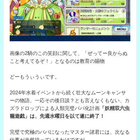
画像の2騎のこの笑顔に関して、「ぜってー良からぬ
こと考えてるぞ！」となるのは教育の賜物
どーもうぃうぃです。
2024年水着イベントから続く壮大なムーンキャンサ
ーの物語、一応その後日談？とも言えなくもない、カ
ズラドロップによる人類完璧パパ化計画
「妖精双六虫
籠遊戯」は、先週水曜日を以て遂に終了！
完璧で究極のパパになったマスター諸君には、次なる
仕事が当然待っているわけですが、