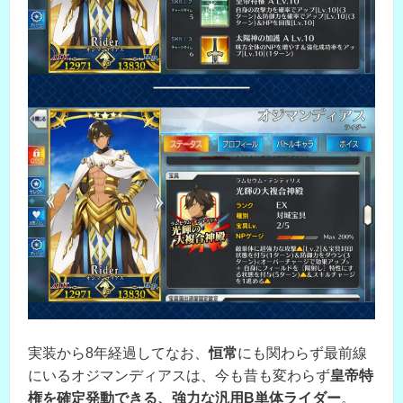
実装から8年経過してなお、
恒常
にも関わらず最前線
にいるオジマンディアスは、今も昔も変わらず
皇帝特
権を確定発動できる、強力な汎用B単体ライダー
。