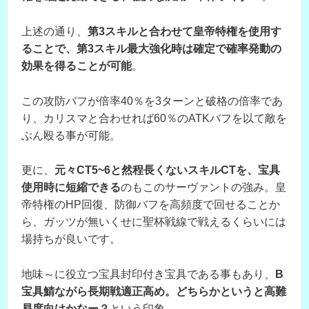
上述の通り、
第3スキルと合わせて皇帝特権を使用す
ることで、第3スキル最大強化時は確定で確率発動の
効果を得ることが可能
。
この攻防バフが倍率40％を3ターンと破格の倍率であ
り、カリスマと合わせれば60％のATKバフを以て敵を
ぶん殴る事が可能。
更に、
元々CT5~6と然程長くないスキルCTを、宝具
使用時に短縮できる
のもこのサーヴァントの強み。皇
帝特権のHP回復、防御バフを高頻度で回せることか
ら、ガッツが無いくせに聖杯戦線で戦えるくらいには
場持ちが良いです。
地味～に役立つ宝具封印付き宝具である事もあり、
B
宝具鯖ながら長期戦適正高め。どちらかというと高難
易度向けかなー？
という印象。