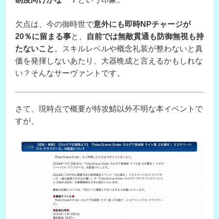
欠点は、今の御時世で
意外にも即時NPチャージが
20％に留まる事
と、
自前では無敵貫通も防御無視も持
たないこと
。スキルレベルや概念礼装が整わないと真
価を発揮しないあたり、大器晩成と言えるかもしれな
い？そんなサーヴァントです。
さて、現時点で概要が特攻鯖以外不明な本イベントで
すが、