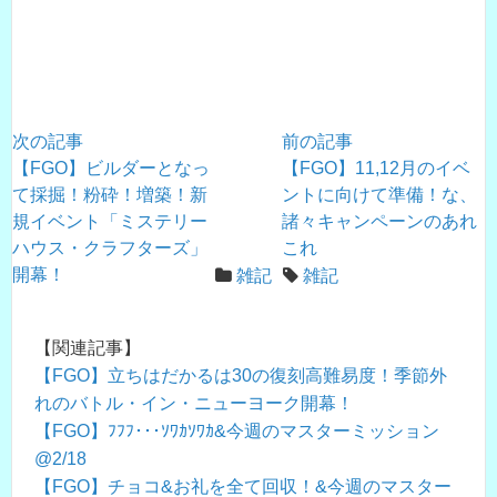
次の記事
前の記事
【FGO】ビルダーとなっ
【FGO】11,12月のイベ
て採掘！粉砕！増築！新
ントに向けて準備！な、
規イベント「ミステリー
諸々キャンペーンのあれ
ハウス・クラフターズ」
これ
開幕！
雑記
雑記
【関連記事】
【FGO】立ちはだかるは30の復刻高難易度！季節外
れのバトル・イン・ニューヨーク開幕！
【FGO】ﾌﾌﾌ･･･ｿﾜｶｿﾜｶ&今週のマスターミッション
@2/18
【FGO】チョコ&お礼を全て回収！&今週のマスター