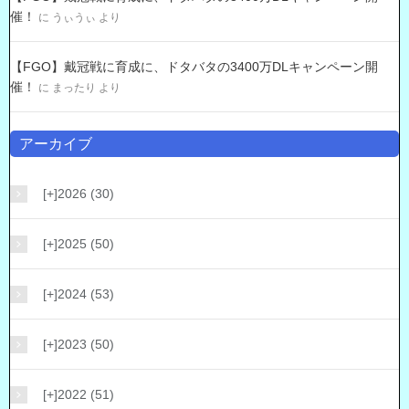
催！
に
うぃうぃ
より
【FGO】戴冠戦に育成に、ドタバタの3400万DLキャンペーン開
催！
に
まったり
より
アーカイブ
[+]
2026 (30)
[+]
2025 (50)
[+]
2024 (53)
[+]
2023 (50)
[+]
2022 (51)