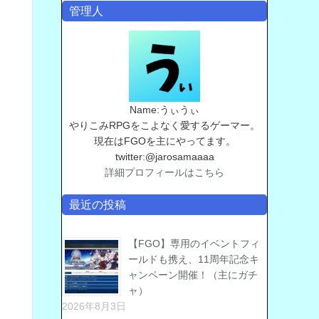
管理人
Name:うぃうぃ
やりこみRPGをこよなく愛するゲーマー。
現在はFGOを主にやってます。
twitter:@jarosamaaaa
詳細プロフィールはこちら
最近の投稿
【FGO】専用のイベントフィ
ールドも携え、11周年記念キ
ャンペーン開催！（主にガチ
ャ）
2026年8月3日