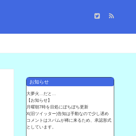
お知らせ
大夢火…だと…
【お知らせ】
月曜朝7時を目処にぼちぼち更新
X(旧ツイッター)告知は手動なので少し遅め
コメントはスパムが稀に来るため、承認形式
としています。