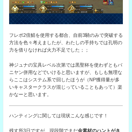
フレポ2倍鯖を使用する都合、自前3騎のみで突破する
方法を色々考えましたが、わたしの手持ちでは孔明の
力を借りなければ火力不足でした；；
神ジュナの宝具レベル次第では黒聖杯を使わずともバ
ニヤン併用などでいけると思いますが、もしも無理な
らここはシステム系で回したほうが（NP獲得量が多
いキャスタークラスが混じっていることもあって）楽
かなーと思います。
ハンティングに関しては現状こんな感じです！
残す所3日ですが、現段階でまだ
金素材のハントがき