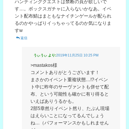
ハンティングクエストは禁断の頁が欲しいで
す…。ボックスガチャに入らないかなあ。イベ
ント配布鯖はまともなナイチンゲールが配られ
るのかやっぱりイっちゃってるのか気になりま
すw
返信
うぃうぃ
より:
2019年11月25日 10:25 PM
>mastakos様
コメントありがとうございます！
まさかのイベント重複状態…!?イベン
ト中に昨年のサーヴァントも併せて配
布、という可能性も確かに有り得ると
いえばありうるかも。
2部5章然りイベント然り、たぶん現場
はえらいことになってるんでしょう
ね…（パフォーマンスかもしれません