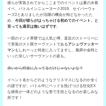
彼らが実装されてからここまでのイベントは夏の水着
イベ、バトルインニューヨーク2019、セイバーウォ
ーズ2とありましたが活躍の機会が殆どなかったた
め、
今回が彼らがはっちゃける初めてのイベント、と
言っても過言は無いはずです
。
一部のインド界隈では人気と噂、直近のストーリーに
て実装のスト限サーヴァントである
アシュヴァッター
マン
もしれーっと特攻に入ってますし、胤舜や金時と
いった珍しいサーヴァントの姿も。
赤いから特攻に入ってるだけじゃないよな？
イベント名からどのようなクリスマスになるのか全く
の謎ですが、バトル中にベッドを投げつける狂化EX
な婦長が一体どのような形で主役となるのか楽しみな
所です！