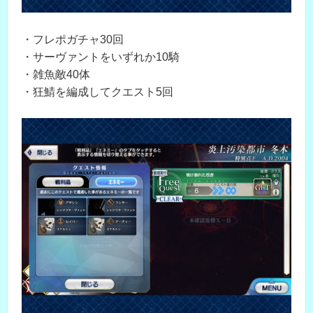
・フレポガチャ30回
・サーヴァントをいずれか10騎
・雑魚敵40体
・狂鯖を編成してクエスト5回