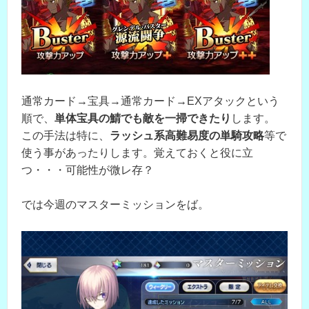
通常カード→宝具→通常カード→EXアタックという
順で、
単体宝具の鯖でも敵を一掃できたり
します。
この手法は特に、
ラッシュ系高難易度の単騎攻略
等で
使う事があったりします。覚えておくと役に立
つ・・・可能性が微レ存？
では今週のマスターミッションをば。