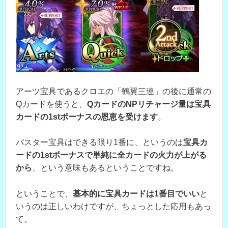
アーツ宝具であるクロエの「鶴翼三連」の後に通常の
Qカードを使うと、
QカードのNPリチャージ量は宝具
カードの1stボーナスの恩恵を受けます
。
バスター宝具はできる限り1番に、というのは
宝具カ
ードの1stボーナスで単純に全カードの火力が上がる
から
、という意味もあるということですね。
ということで、
基本的に宝具カードは1番目でいい
と
いうのは正しいわけですが、ちょっとした応用もあっ
て。