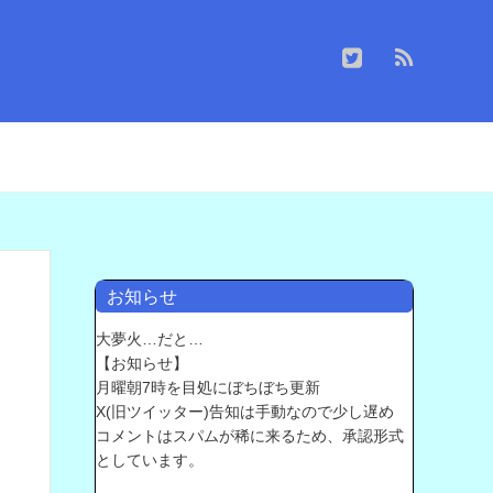
お知らせ
大夢火…だと…
【お知らせ】
月曜朝7時を目処にぼちぼち更新
X(旧ツイッター)告知は手動なので少し遅め
コメントはスパムが稀に来るため、承認形式
としています。