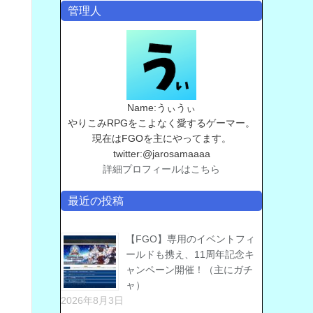
管理人
Name:うぃうぃ
やりこみRPGをこよなく愛するゲーマー。
現在はFGOを主にやってます。
twitter:@jarosamaaaa
詳細プロフィールはこちら
最近の投稿
【FGO】専用のイベントフィ
ールドも携え、11周年記念キ
ャンペーン開催！（主にガチ
ャ）
2026年8月3日