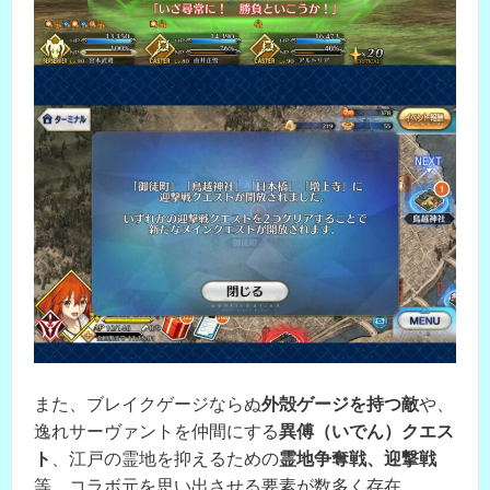
また、ブレイクゲージならぬ
外殻ゲージを持つ敵
や、
逸れサーヴァントを仲間にする
異傅（いでん）クエス
ト
、江戸の霊地を抑えるための
霊地争奪戦、迎撃戦
等、コラボ元を思い出させる要素が数多く存在。