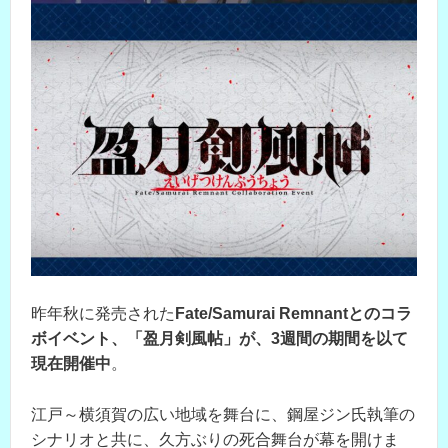
昨年秋に発売された
Fate/Samurai Remnantとのコラ
ボイベント、「盈月剣風帖」が、3週間の期間を以て
現在開催中
。
江戸～横須賀の広い地域を舞台に、鋼屋ジン氏執筆の
シナリオと共に、久方ぶりの死合舞台が幕を開けま