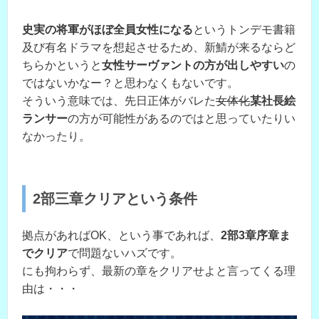
史実の将軍がほぼ全員女性になる
というトンデモ書籍
及び有名ドラマを想起させるため、新鯖が来るならど
ちらかというと
女性サーヴァントの方が出しやすい
の
ではないかなー？と思わなくもないです。
そういう意味では、先日正体がバレた
女体化
某社長絵
ランサー
の方が可能性があるのではと思っていたりい
なかったり。
2部三章クリアという条件
拠点があればOK、という事であれば、
2部3章序章ま
でクリア
で問題ないハズです。
にも拘わらず、最新の章をクリアせよと言ってくる理
由は・・・