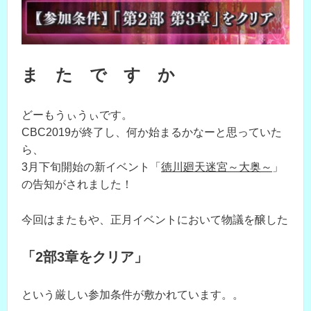
ま た で す か
どーもうぃうぃです。
CBC2019が終了し、何か始まるかなーと思っていた
ら、
3月下旬開始の新イベント「
徳川廻天迷宮～大奥～
」
の告知がされました！
今回はまたもや、正月イベントにおいて物議を醸した
「2部3章をクリア」
という厳しい参加条件が敷かれています。。