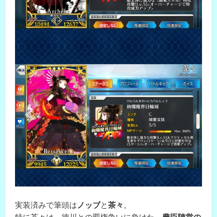
実装済みで筆頭は
ノッブ
と
茶々
。