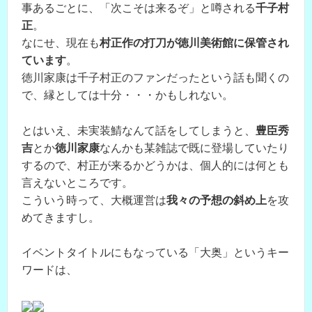
事あるごとに、「次こそは来るぞ」と噂される
千子村
正
。
なにせ、現在も
村正作の打刀が徳川美術館に保管され
ています
。
徳川家康は千子村正のファンだったという話も聞くの
で、縁としては十分・・・かもしれない。
とはいえ、未実装鯖なんて話をしてしまうと、
豊臣秀
吉
とか
徳川家康
なんかも某雑誌で既に登場していたり
するので、村正が来るかどうかは、個人的には何とも
言えないところです。
こういう時って、大概運営は
我々の予想の斜め上
を攻
めてきますし。
イベントタイトルにもなっている「大奥」というキー
ワードは、