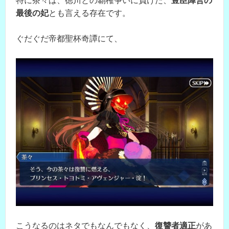
特に茶々は、徳川との覇権争いに負けた、
豊臣陣営の
最後の妃
とも言える存在です。
ぐだぐだ帝都聖杯奇譚にて、
こうなるのはネタでもなんでもなく、
復讐者適正
があ