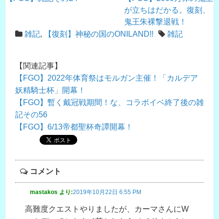
が立ちはだかる。復刻、
鬼王朱裸撃退戦！
雑記
,
【復刻】神秘の国のONILAND!!
雑記
【関連記事】
【FGO】2022年体育祭はモルガン主催！「カルデア
妖精騎士杯」開幕！
【FGO】暫く戴冠戦期間！な、コラボイベ終了後の雑
記その56
【FGO】6/13帝都聖杯奇譚開幕！
コメント
mastakos
より:
2019年10月22日 6:55 PM
高難度クエストやりましたが、カーマさんにW