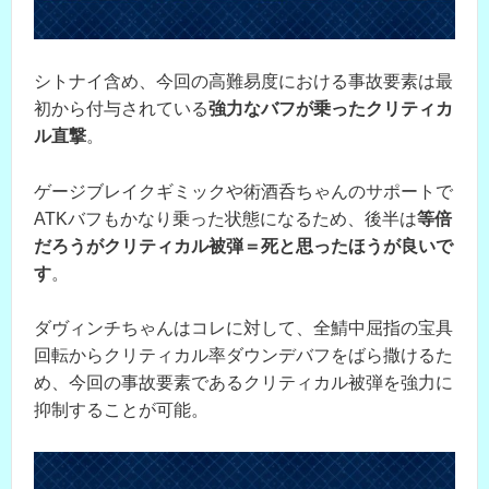
シトナイ含め、今回の高難易度における事故要素は最
初から付与されている
強力なバフが乗ったクリティカ
ル直撃
。
ゲージブレイクギミックや術酒呑ちゃんのサポートで
ATKバフもかなり乗った状態になるため、後半は
等倍
だろうがクリティカル被弾＝死と思ったほうが良いで
す
。
ダヴィンチちゃんはコレに対して、全鯖中屈指の宝具
回転からクリティカル率ダウンデバフをばら撒けるた
め、今回の事故要素であるクリティカル被弾を強力に
抑制することが可能。