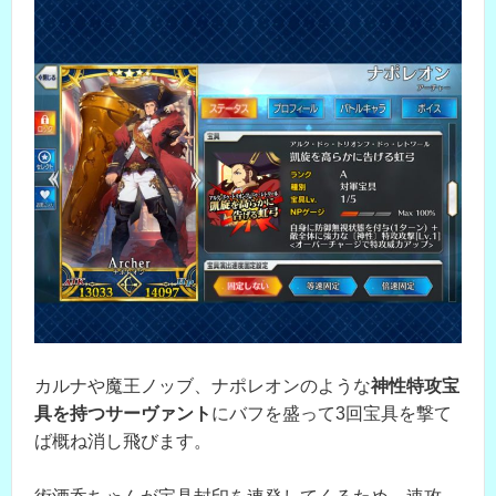
カルナや魔王ノッブ、ナポレオンのような
神性特攻宝
具を持つサーヴァント
にバフを盛って3回宝具を撃て
ば概ね消し飛びます。