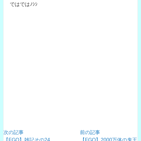
ではではﾉｼｼ
次の記事
前の記事
【FGO】雑記その24
【FGO】2000万体の鬼王