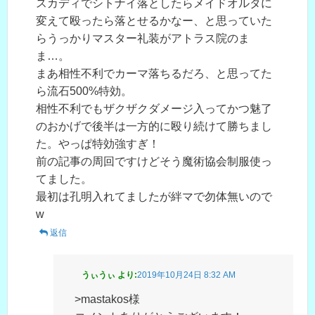
スカディでシトナイ落としたらメイドオルタに
変えて殴ったら落とせるかなー、と思っていた
らうっかりマスター礼装がアトラス院のま
ま…。
まあ相性不利でカーマ落ちるだろ、と思ってた
ら流石500%特効。
相性不利でもザクザクダメージ入ってかつ魅了
のおかげで後半は一方的に殴り続けて勝ちまし
た。やっぱ特効強すぎ！
前の記事の周回ですけどそう魔術協会制服使っ
てました。
最初は孔明入れてましたが絆マで勿体無いので
w
返信
うぃうぃ
より:
2019年10月24日 8:32 AM
>mastakos様