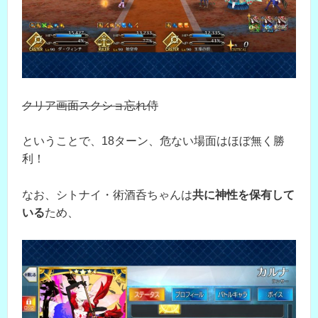
クリア画面スクショ忘れ侍
ということで、18ターン、危ない場面はほぼ無く勝
利！
なお、シトナイ・術酒呑ちゃんは
共に神性を保有して
いる
ため、