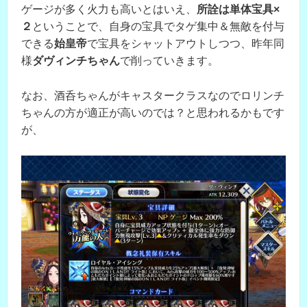
ゲージが多く火力も高いとはいえ、
所詮は単体宝具×
２
ということで、自身の宝具でタゲ集中＆無敵を付与
できる
始皇帝
で宝具をシャットアウトしつつ、昨年同
様
ダヴィンチちゃん
で削っていきます。
なお、酒呑ちゃんがキャスタークラスなのでロリンチ
ちゃんの方が適正が高いのでは？と思われるかもです
が、