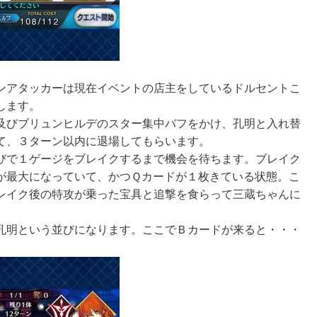
ンアタッカーは現在イベントの店主をしているドルセントこ
します。
及びブリュンヒルデのスター集中バフをかけ、孔明と入れ替
て、３ターン以内に退場してもらいます。
びで１ゲージをブレイクするまで機会を待ちます。ブレイク
が最大になっていて、かつＱカードが１枚きている状態。こ
レイク後の特攻が乗った宝具と追撃を食らって三蔵ちゃんに
孔明という並びになります。ここでＢカードが来ると・・・