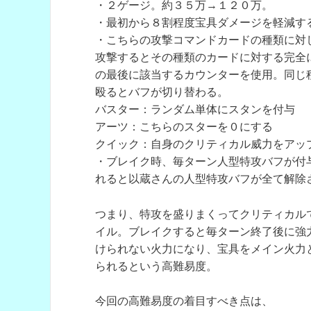
・２ゲージ。約３５万→１２０万。
・最初から８割程度宝具ダメージを軽減す
・こちらの攻撃コマンドカードの種類に対
攻撃するとその種類のカードに対する完全
の最後に該当するカウンターを使用。同じ
殴るとバフが切り替わる。
バスター：ランダム単体にスタンを付与
アーツ：こちらのスターを０にする
クイック：自身のクリティカル威力をアッ
・ブレイク時、毎ターン人型特攻バフが付
れると以蔵さんの人型特攻バフが全て解除
つまり、特攻を盛りまくってクリティカル
イル。ブレイクすると毎ターン終了後に強
けられない火力になり、宝具をメイン火力
られるという高難易度。
今回の高難易度の着目すべき点は、