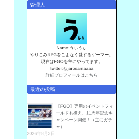
管理人
Name:うぃうぃ
やりこみRPGをこよなく愛するゲーマー。
現在はFGOを主にやってます。
twitter:@jarosamaaaa
詳細プロフィールはこちら
最近の投稿
【FGO】専用のイベントフィ
ールドも携え、11周年記念キ
ャンペーン開催！（主にガチ
ャ）
2026年8月3日