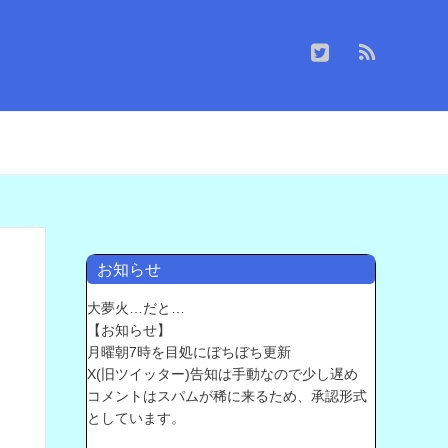
お知らせ
大夢火…だと…
【お知らせ】
月曜朝7時を目処にぼちぼち更新
X(旧ツイッター)告知は手動なので少し遅め
コメントはスパムが稀に来るため、承認形式
としています。