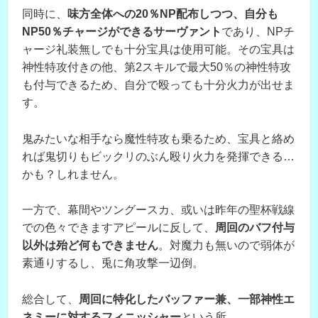
同時に、
味方全体への20％NP配布しつつ、自分も
NP50％チャージができるサーヴァント
であり、NPチ
ャージ礼装無しでも十分宝具は使用可能。その宝具は
神性特攻付きの他、第2スキルで最大50％の神性特攻
も付与できるため、自分で殴っても十分火力が出せま
す。
鬼みたいな相手なら魔性特攻も乗るため、宝具と絡め
れば鬼切りもビックリのぶん殴り火力を発揮できる…
かも？しれません。
一方で、幕間やツングースカ、或いは昨年の聖杯戦線
での色々できますアピールに反して、
周回のバフ付与
以外は殆ど何もできません
。対魔力も無いので弱体が
素通りするし、兎に角攻撃一辺倒。
総合して、
周回に特化したバッファー兼、一部神性エ
ネミーに対するフィニッシャー
という所。