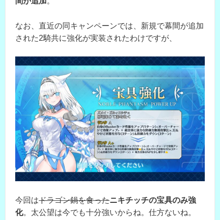
間が追加
。
なお、直近の同キャンペーンでは、新規で幕間が追加
された2騎共に強化が実装されたわけですが、
今回は
ドラゴン鍋を食った
ニキチッチの宝具のみ強
化
。太公望は今でも十分強いからね。仕方ないね。