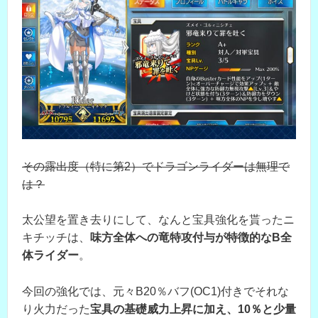
その露出度（特に第2）でドラゴンライダーは無理で
は？
太公望を置き去りにして、なんと宝具強化を貰ったニ
キチッチは、
味方全体への竜特攻付与が特徴的なB全
体ライダー
。
今回の強化では、元々B20％バフ(OC1)付きでそれな
り火力だった
宝具の基礎威力上昇に加え、10％と少量