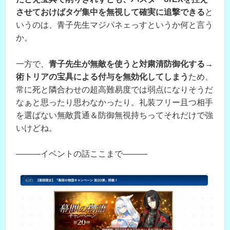
させておけばタゲ集中を無視して確実に追撃できる
と
いうのは、青子先生マジパネェっすというか何と言う
か。
一方で、
青子先生が無敵を使うと対粛清防御化する→
術トリアの宝具による付与を無効化してしまう
ため、
常に死と隣合わせの超高難易度では弱点になりそうだ
なぁと思ったり思わなかったり。礼装フリー且つ相手
を選ばない無敵貫通＆防御無視持ちってそれだけで強
いけどね。
―――イベントの話ここまで―――