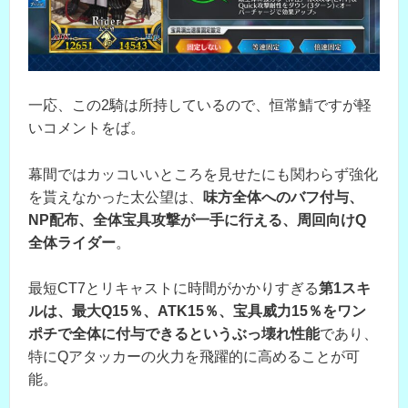
一応、この2騎は所持しているので、恒常鯖ですが軽
いコメントをば。
幕間ではカッコいいところを見せたにも関わらず強化
を貰えなかった太公望は、
味方全体へのバフ付与、
NP配布、全体宝具攻撃が一手に行える、周回向けQ
全体ライダー
。
最短CT7とリキャストに時間がかかりすぎる
第1スキ
ルは、最大Q15％、ATK15％、宝具威力15％をワン
ポチで全体に付与できるというぶっ壊れ性能
であり、
特にQアタッカーの火力を飛躍的に高めることが可
能。