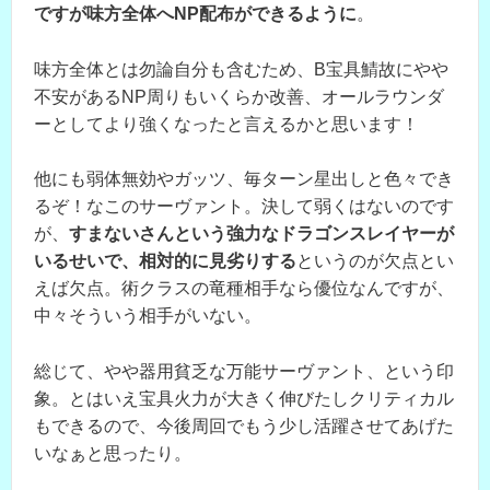
ですが味方全体へNP配布ができるように
。
味方全体とは勿論自分も含むため、B宝具鯖故にやや
不安があるNP周りもいくらか改善、オールラウンダ
ーとしてより強くなったと言えるかと思います！
他にも弱体無効やガッツ、毎ターン星出しと色々でき
るぞ！なこのサーヴァント。決して弱くはないのです
が、
すまないさんという強力なドラゴンスレイヤーが
いるせいで、相対的に見劣りする
というのが欠点とい
えば欠点。術クラスの竜種相手なら優位なんですが、
中々そういう相手がいない。
総じて、やや器用貧乏な万能サーヴァント、という印
象。とはいえ宝具火力が大きく伸びたしクリティカル
もできるので、今後周回でもう少し活躍させてあげた
いなぁと思ったり。