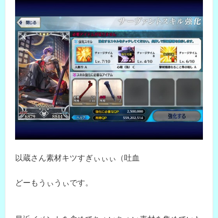
以蔵さん素材キツすぎぃぃぃ（吐血
どーもうぃうぃです。