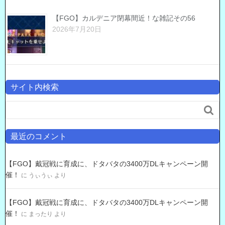
【FGO】カルデニア閉幕間近！な雑記その56
2026年7月20日
サイト内検索

最近のコメント
【FGO】戴冠戦に育成に、ドタバタの3400万DLキャンペーン開
催！
に
うぃうぃ
より
【FGO】戴冠戦に育成に、ドタバタの3400万DLキャンペーン開
催！
に
まったり
より