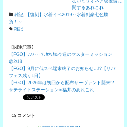
ないミリオネア級後編に
関するあれこれ
雑記
,
【復刻】水着イベ2019～水着剣豪七色勝
負！～
雑記
【関連記事】
【FGO】ﾌﾌﾌ･･･ｿﾜｶｿﾜｶ&今週のマスターミッション
@2/18
【FGO】9月に低スペ端末終了のお知らせ…!?【サバ
フェス残り1日】
【FGO】2026年は初回から配布サーヴァント襲来!?
サテライトステーションin福井のあれこれ
コメント