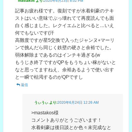
mastakos
より:
2020年6月23日 8:02 PM
記事お疲れ様です。復刻ですが水着剣豪のテキ
ストはいい意味でぶっ壊れてて再度読んでも面
白く感じました。レクイエムと比べると…いえ
何でもないです(汗
高難度ですが星5交換で入ったジャンヌ+マーリ
ンで挑んだら同じく鉄壁の硬さと余裕でした。
弱体解除まであるのはインチキ過ぎる(w
もうじき終了ですがQPをもうちょい稼がないと
なと思ってますねえ、余裕あるようで使い出す
と一瞬で枯渇するのがQPですし
返信
うぃうぃ
より:
2020年6月24日 12:26 AM
>mastakos様
コメントありがとうございます！
水着剣豪は後日談とか色々未完成なと