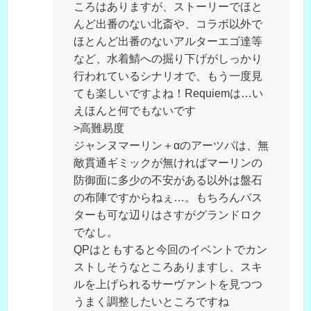
ころはありますが、ストーリーでほと
んど出番のない北斎や、コラボ以外で
ほとんど出番のないアルターエゴ達等
など、水着鯖への掘り下げがしっかり
行われているシナリオで、もう一度見
ても楽しいですよね！Requiemは…い
えほんと何でもないです
>高難易度
ジャンヌマーリン＋αのアーツパは、無
敵貫通ギミックが無ければマーリンの
防御面に多少の不安がある以外は盤石
の布陣ですからねぇ…。もちろんバス
ターも可な辺りはさすがグランドロク
でなし。
QPはともすると今回のイベントでカン
ストしそうなところありますし、スキ
ルを上げられるサーヴァントを見つつ
うまく調整したいところですね