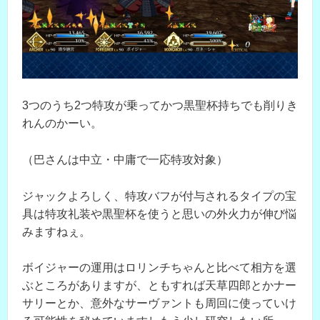
3つのうち2つ特攻が乗ってかつ黒聖杯持ちでも削りき
れんのかーい。
（巴さんは中立・中庸で一応特攻対象）
ジャックよろしく、特攻バフが付与されるタイプの宝
具は特攻礼装や黒聖杯を使うと思いの外火力が伸び悩
みますねぇ。
ボイジャーの運用はロリンチちゃんと比べて相方を選
ぶところがありますが、ともすれば天草四郎とかナー
サリーとか、意外なサーヴァントも周回に使っていけ