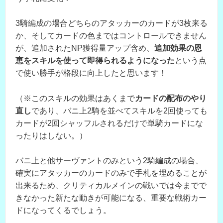
3騎編成の場合どちらのアタッカーのカードが3枚来る
か、そしてカードの色まではコントロールできません
が、追加されたNP獲得量アップ含め、
追加効果の恩
恵をスキルを使って即得られるようになった
という点
で使い勝手が格段に向上したと思います！
（※このスキルの効果はあくまで
カードの配布のやり
直し
であり、バニ上2騎を並べてスキルを2回使っても
カードが2回シャッフルされるだけで単騎カードにな
ったりはしない。）
バニ上と他サーヴァントのみという2騎編成の場合、
確実にアタッカーのカードのみで手札を埋めることが
出来るため、クリティカルメインの戦いでは今までで
きなかった新たな動きが可能になる、重要な戦術カー
ドになってくるでしょう。