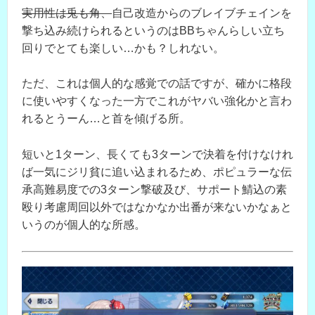
実用性は兎も角、
自己改造からのブレイブチェインを
撃ち込み続けられるというのはBBちゃんらしい立ち
回りでとても楽しい…かも？しれない。
ただ、これは個人的な感覚での話ですが、確かに格段
に使いやすくなった一方でこれがヤバい強化かと言わ
れるとうーん…と首を傾げる所。
短いと1ターン、長くても3ターンで決着を付けなけれ
ば一気にジリ貧に追い込まれるため、ポピュラーな伝
承高難易度での3ターン撃破及び、サポート鯖込の素
殴り考慮周回以外ではなかなか出番が来ないかなぁと
いうのが個人的な所感。