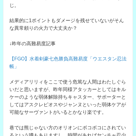
じ。
結果的に1ポイントもダメージを残せていないがそん
な異常頼りの火力で大丈夫か？
↓昨年の高難易度記事
【FGO】水着剣豪七色勝負高難易度「ウエスタン忍法
帳」
メディアリリィをここで使う危篤な人間はわたしぐら
いだと思いますが、昨年同様アタッカーとしてはキル
ケーのような弱体解除持ちキャスター、サポーターと
してはアスクレピオスやジャンヌといった弱体ケアが
可能なサーヴァントがいるとかなり楽です。
巷では熊じゃない方のオリオンにボコボコにされてい
るという噂もありますし、時間があればヤンチャ忍少