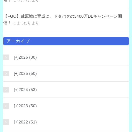
催！
に
うぃうぃ
より
【FGO】戴冠戦に育成に、ドタバタの3400万DLキャンペーン開
催！
に
まったり
より
アーカイブ
[+]
2026 (30)
[+]
2025 (50)
[+]
2024 (53)
[+]
2023 (50)
[+]
2022 (51)