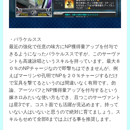
・パラケルスス
最近の強化で任意の味方にNP獲得量アップを付与で
きるようになったパラケルススですが、このサーヴァ
ントも高速詠唱というスキルを持っています。最大８
０％のNPチャージなので即撃ちはできませんが、例
えばマーリンや孔明でNPを２０％チャージするだけ
で宝具を撃てるというのは間違いなく有用です。勿
論、アーツバフとNP獲得量アップを付与するという
嫁ネロみたいな使い方もでき、且つこのサーヴァント
は星3です。コスト面でも活躍が見込めます。持って
いない人はいないと思うので絶対に育てましょう。ス
キルもせめて全部8までは上げる事を推奨します。