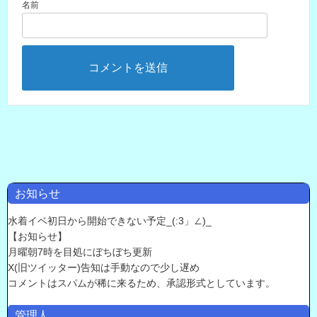
名前
お知らせ
水着イベ初日から開始できない予定_(:3」∠)_
【お知らせ】
月曜朝7時を目処にぼちぼち更新
X(旧ツイッター)告知は手動なので少し遅め
コメントはスパムが稀に来るため、承認形式としています。
管理人