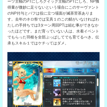
ーツ主軸のPTにしろクイック主軸のPTにしろ、NP獲
得量が微妙に足りないという場合にこのサーヴァント
のNP付与とバフは役に立つ場面が滅茶苦茶ありま
す。去年のネロ祭では宝具１のこの鯖がいなければわ
たしの手持ちでは3ターン周回PTは組む事ができなか
ったほどです。まだ育っていない人は、水着イベント
でもらった羽根を全部ぶっぱしてでも育てるべき。伝
承もスキル１ではケチってはダメ。