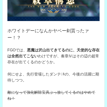
ホワイトデーになんかヤベー剣貰ったァ
ー！？
FGOでは、
悪魔は沢山出てきてるのに、天使的な存在
は全然出てこない
わけですが、奏章Ⅳはその辺の超常
存在が出てくるのかどうか。
何にせよ、先行登場したダンテﾆｷの、今後の活躍に期
待しつつ。
敵になって強化解除宝具ぶっ放してくるのはやめて
ね！