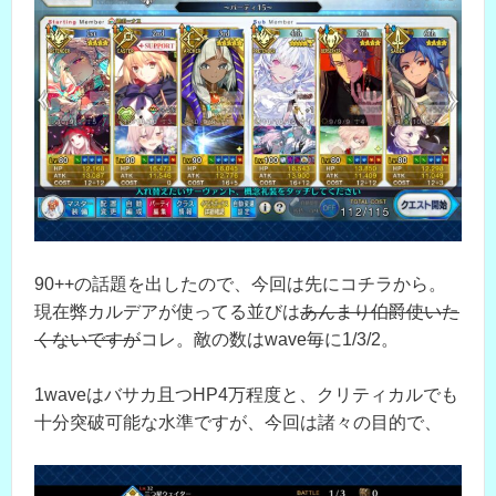
90++の話題を出したので、今回は先にコチラから。
現在弊カルデアが使ってる並びは
あんまり伯爵使いた
くないですが
コレ。敵の数はwave毎に1/3/2。
1waveはバサカ且つHP4万程度と、クリティカルでも
十分突破可能な水準ですが、今回は諸々の目的で、