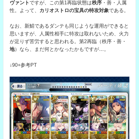
ヴァント
ですが、この第1再臨状態は
秩序
・善・人属
性。よって、
カリオストロの宝具の特攻対象
である。
なお、新鯖であるダンテも同じような運用ができると
思いますが、人属性相手に特攻は取れないため、火力
が足りず苦労すると思われる。第2再臨（秩序・善・
地
）なら、まだ何とかなったかもですが…。
↓90+参考PT