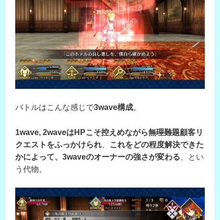
バトルはこんな感じで
3wave構成
。
1wave, 2waveはHPこそ控えめながら
無理難題
顧客リ
クエストをふっかけられ
、
これをどの程度解決できた
かによって、3waveのオーナーの強さが変わる
、とい
う代物。