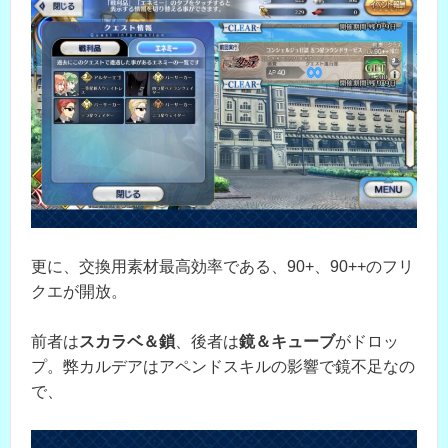
更に、交換用素材最高効率である、90+、90++のフリ
クエが開放。
前者は
スカラベ＆鎖
、後者は
鏡＆キューブ
がドロッ
プ。弊カルデアはアペンドスキルの影響で鏡不足なの
で、