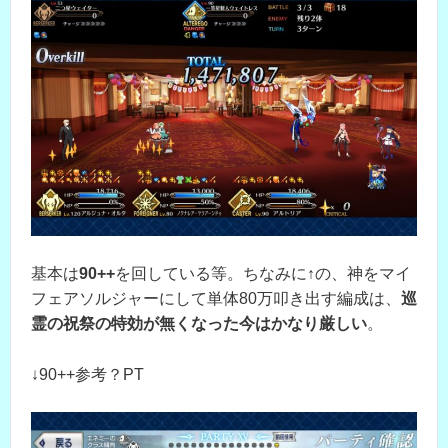
基本は
90++
を回している等。ちなみに↑の、神をマイ
フェアソルジャーにして単体80万叩き出す編成は、
巡
霊の祝祭の特効が無くなった今はかなり厳しい
。
↓90++参考？PT