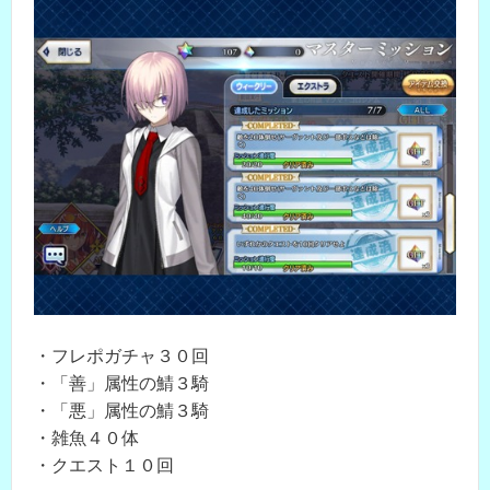
・フレポガチャ３０回
・「善」属性の鯖３騎
・「悪」属性の鯖３騎
・雑魚４０体
・クエスト１０回