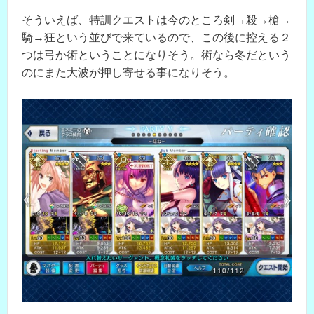
そういえば、特訓クエストは今のところ剣→殺→槍→
騎→狂という並びで来ているので、この後に控える２
つは弓か術ということになりそう。術なら冬だという
のにまた大波が押し寄せる事になりそう。