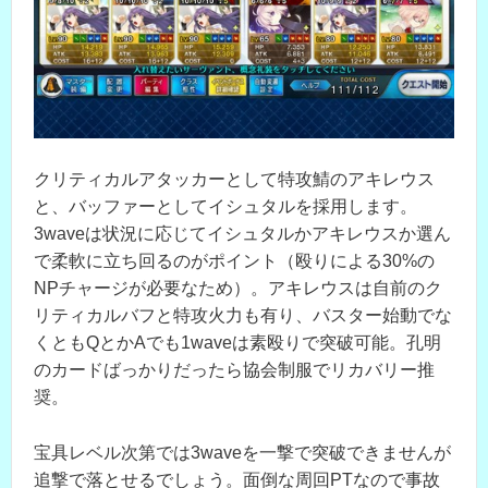
クリティカルアタッカーとして特攻鯖のアキレウス
と、バッファーとしてイシュタルを採用します。
3waveは状況に応じてイシュタルかアキレウスか選ん
で柔軟に立ち回るのがポイント（殴りによる30%の
NPチャージが必要なため）。アキレウスは自前のク
リティカルバフと特攻火力も有り、バスター始動でな
くともQとかAでも1waveは素殴りで突破可能。孔明
のカードばっかりだったら協会制服でリカバリー推
奨。
宝具レベル次第では3waveを一撃で突破できませんが
追撃で落とせるでしょう。面倒な周回PTなので事故