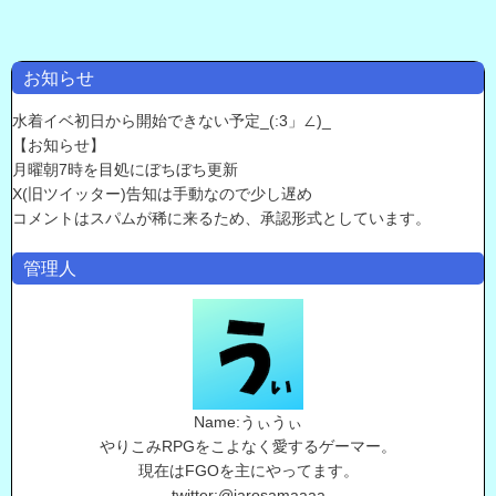
お知らせ
水着イベ初日から開始できない予定_(:3」∠)_
【お知らせ】
月曜朝7時を目処にぼちぼち更新
X(旧ツイッター)告知は手動なので少し遅め
コメントはスパムが稀に来るため、承認形式としています。
管理人
Name:うぃうぃ
やりこみRPGをこよなく愛するゲーマー。
現在はFGOを主にやってます。
twitter:@jarosamaaaa