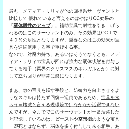
最も、メディア・リリィが他の回復系サーヴァントと
比較して 優れていると言えるのはやはりOC効果の
「
弱体耐性のアップ
」。補助宝具で耐性を引き上げら
れるのはこのサーヴァントのみ。その効果はOC１で
４０％の耐性となりますが、重要なのはこの効果が宝
具を連続使用する事で重複する事。
なので、対魔力持ち、あるいはそうでなくとも、メデ
ィア・リリィの宝具が回れば強力な弱体状態を付与し
てくる相手（冥界のクリスマスのネルガルとか）に対
して立ち回りが非常に楽になります。
まぁ、敵の宝具を躱す手段と、防御力を向上させるよ
うなスキルは持たず回復一辺倒であるため、
宝具を食
らう＝壊滅と言える現環境ではなかなか活躍できない
んですが。今まででこのサーヴァントが一番活躍した
と記憶しているのは、
ビースト
や
空想樹
のような宝具
＝即死とはならず、弱体を多く付与して来る相手。あ