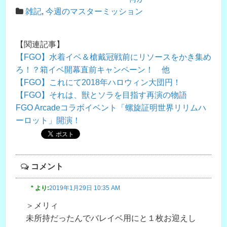
雑記
,
今週のマスターミッション
【関連記事】
【FGO】水着イベ＆槍戴冠戦前にリソースをかき集め
ろ！？箱イベ開幕直前キャンペーン！ 他
【FGO】これにて2018年ハロウィン大団円！
【FGO】それは、獣とソラを目指す再演の物語
FGO Arcadeコラボイベント「螺旋証明世界リリムハ
ーロット」開演！
コメント
*
より:
2019年1月29日 10:35 AM
＞メリィ
未所持だったんでバレイベ用にと１枚お迎えし